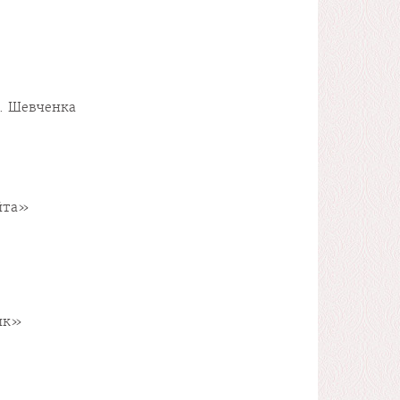
Г. Шевченка
ейта»
ник»