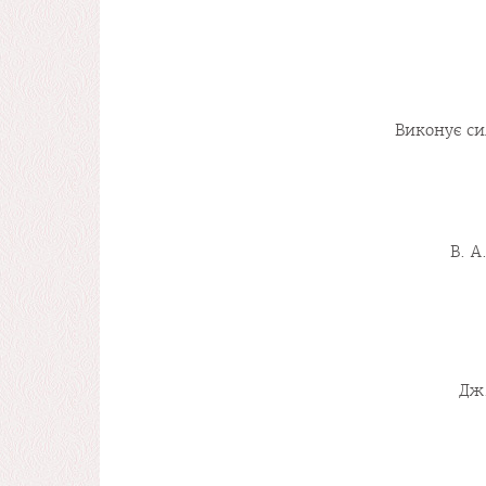
Виконує си
В. А
Дж.