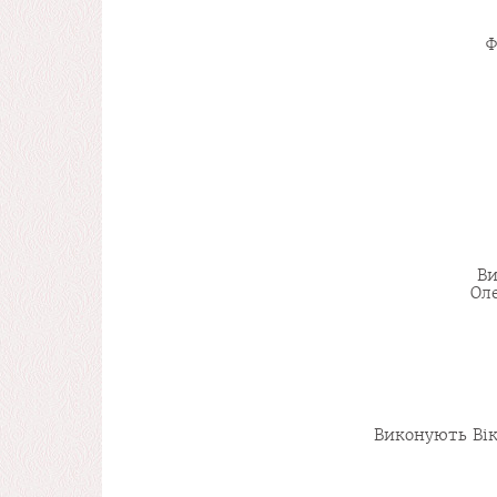
Ф
Ви
Ол
Виконують Вік