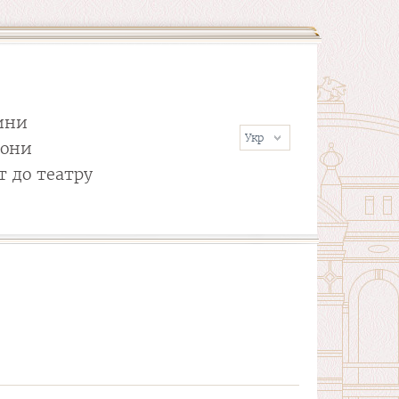
ини
сони
т до театру