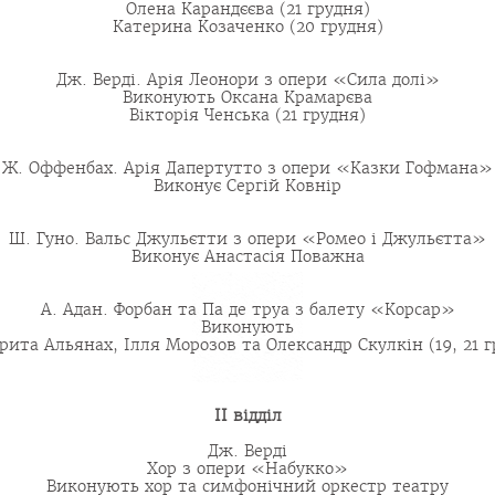
Олена Карандєєва (21 грудня)
Катерина Козаченко (20 грудня)
Дж. Верді. Арія Леонори з опери «Сила долі»
Виконують Оксана Крамарєва
Вікторія Ченська (21 грудня)
Ж. Оффенбах. Арія Дапертутто з опери «Казки Гофмана»
Виконує Сергій Ковнір
Ш. Гуно. Вальс Джульєтти з опери «Ромео і Джульєтта»
Виконує Анастасія Поважна
А. Адан. Форбан та Па де труа з балету «Корсар»
Виконують
рита Альянах, Ілля Морозов та Олександр Скулкін (19, 21 г
ІІ відділ
Дж. Верді
Хор з опери «Набукко»
Виконують хор та симфонічний оркестр театру