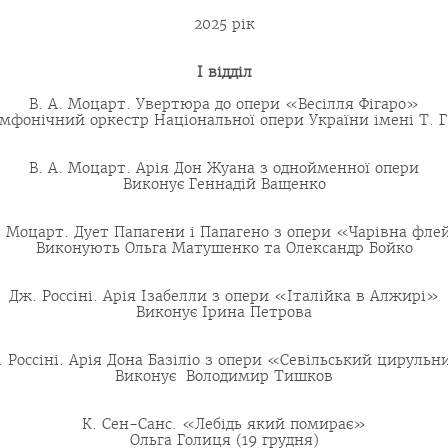
2025 рік
І відділ
В. А. Моцарт. Увертюра до опери «Весілля Фігаро»
мфонічний оркестр Національної опери України імені Т. 
В. А. Моцарт. Арія Дон Жуана з однойменної опери
Виконує Геннадій Ващенко
. Моцарт. Дует Папагени і Папагено з опери «Чарівна фл
Виконують Ольга Матушенко та Олександр Бойко
Дж. Россіні. Арія Ізабелли з опери «Італійка в Алжирі»
Виконує Ірина Петрова
 Россіні. Арія Дона Базіліо з опери «Севільський цируль
Виконує Володимир Тишков
К. Сен-Санс. «Лебідь який помирає»
Ольга Голиця (19 грудня)