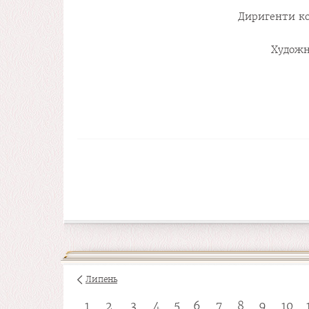
Диригенти ко
Художн
Липень
1
2
3
4
5
6
7
8
9
10