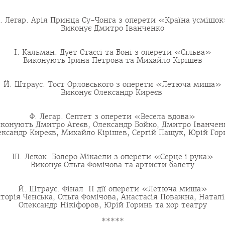
. Легар. Арія Принца Су-Чонга з оперети «Країна усмішо
Виконує Дмитро Іванченко
І. Кальман. Дует Стассі та Боні з оперети «Сільва»
Виконують Ірина Петрова та Михайло Кірішев
Й. Штраус. Тост Орловського з оперети «Летюча миша»
Виконує Олександр Киреєв
Ф. Легар. Септет з оперети «Весела вдова»
конують Дмитро Агеєв, Олександр Бойко, Дмитро Іванчен
ександр Киреєв, Михайло Кірішев, Сергій Пащук, Юрій Гор
Ш. Лекок. Болеро Мікаели з оперети «Серце і рука»
Виконує Ольга Фомічова та артисти балету
Й. Штраус. Фінал ІІ дії оперети «Летюча миша»
торія Ченська, Ольга Фомічова, Анастасія Поважна, Натал
Олександр Нікіфоров, Юрій Горинь та хор театру
*****