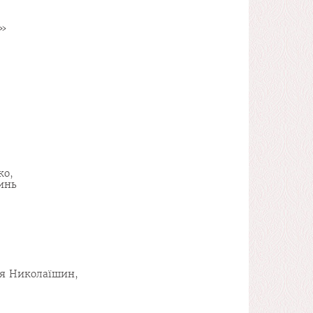
к»
ко,
инь
ія Николаїшин,