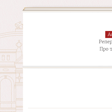
А
Репе
Про 