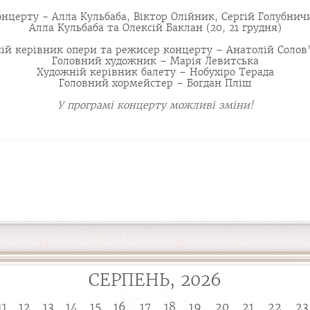
нцерту - Алла Кульбаба, Віктор Олійник, Сергій Голубничи
Алла Кульбаба та Олексій Баклан (20, 21 грудня)
ій керівник опери та режисер концерту – Анатолій Солов
Головний художник – Марія Левитська
Художній керівник балету – Нобухіро Терада
Головний хормейстер – Богдан Пліш
У програмі концерту можливі зміни!
СЕРПЕНЬ, 2026
11
12
13
14
15
16
17
18
19
20
21
22
23