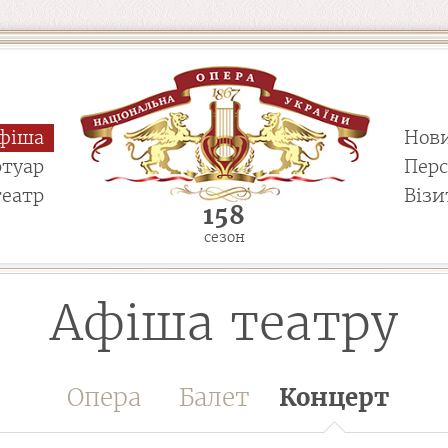
фіша
Нов
ртуар
Пер
театр
Візи
158
сезон
Афіша театру
Опера
Балет
Концерт