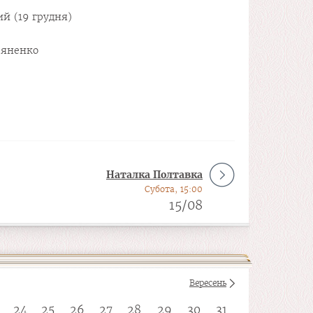
й (19 грудня)
’яненко
Наталка Полтавка
Субота, 15:00
15/08
Вересень
24
25
26
27
28
29
30
31