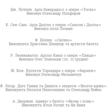
Дж. Пуччіні. Арія Каварадоссі з опери «Тоска»
Виконує Олександр Нікіфоров
К. Сен-Санс. Арія Даліли з опери «Самсон і Даліла»
Виконує Алла Позняк
Ф. Шопен. «Свічка»
Виконують Xристина Шишпор та артисти балету
Р. Леонкавалло. Аріозо Каніо з опери «Паяци»
Виконує Олег Злакоман (20, 21 грудня)
Ж. Бізе. Куплети Тореадора з опери «Кармен»
Виконує Олександр Мельничук
Ф. Легар. Дует Ганни та Данила з оперети «Весела вдова»
Виконують Наталія Николаїшин та Олександр Бойко
А. Дворжак. Адажіо з балету «Весна і осінь»
Виконують Юлія Кулик та Ян Ваня