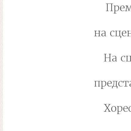
Прем
на сцен
На с
предст
Хоре