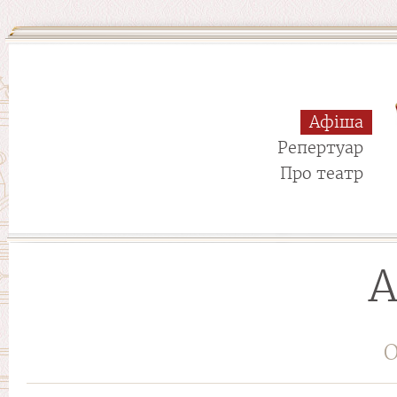
Афіша
Репертуар
Про театр
А
О