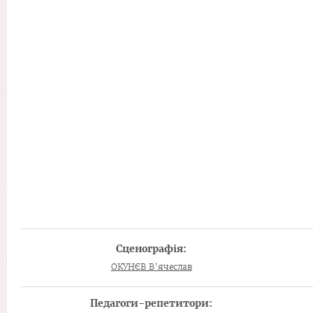
Сценографія:
ОКУНЄВ В’ячеслав
Педагоги-репетитори: