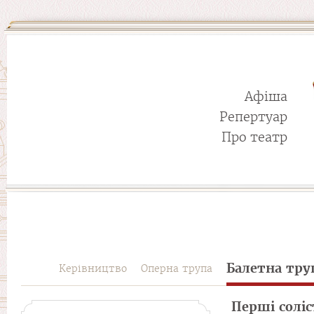
Афіша
Репертуар
Про театр
Балетна тру
Керівництво
Оперна трупа
Перші солі