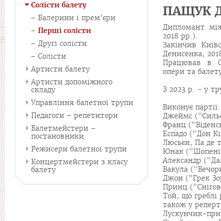
Солісти балету
ПАЩУК Д
Балерини і прем’єри
Дипломант між
Перші солісти
2018 рр.).
Другі солісти
Закінчив Київ
Денисенка, 2018
Солісти
Працював в О
Артисти балету
опери та балету
Артисти допоміжного
З 2023 р. - у т
складу
Управління балетної трупи
Виконує партії:
Педагоги – репетитори
Джеймс ("Сильф
Франц ("Віденс
Балетмейстери –
Еспадо ("Дон К
постановники
Люсьєн, Па де т
Режисери балетної трупи
Юнак ("Шопеніа
Александр ("Да
Концертмейстери з класу
Вакула ("Вечор
балету
Джон ("Грек Зо
Принц ("Снігов
Той, що греблі 
також у реперт
Лускунчик-прин