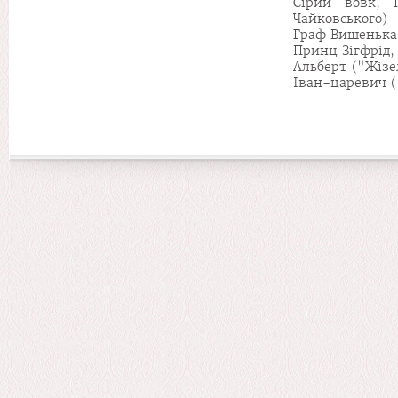
Сірий вовк, 
Чайковського)
Граф Вишенька 
Принц Зігфрід, 
Альберт ("Жізе
Іван-царевич (