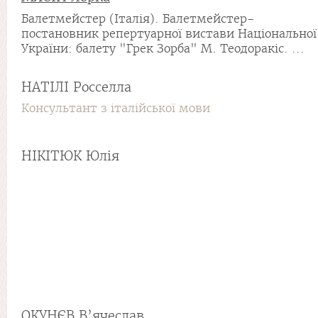
Балетмейстер (Італія). Балетмейстер-
постановник репертуарної вистави Національної
України: балету "Грек Зорба" М. Теодоракіс. ...
НАТІЛІ Росселла
Консультант з італійської мови
НІКІТЮК Юлія
ОКУНЄВ В’ячеслав