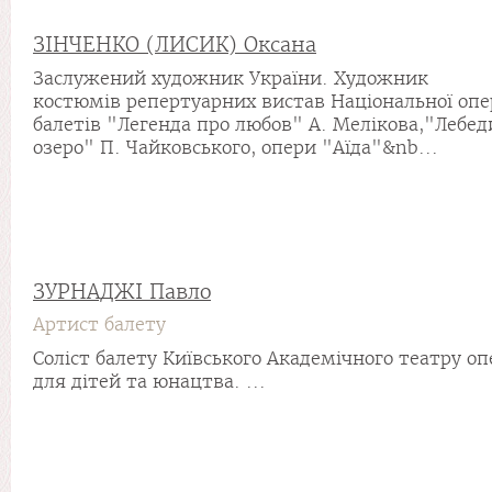
ЗІНЧЕНКО (ЛИСИК) Оксана
Заслужений художник України. Художник
костюмів репертуарних вистав Національної опе
балетів "Легенда про любов" А. Мелікова,"Лебед
озеро" П. Чайковського, опери "Аїда"&nb...
ЗУРНАДЖІ Павло
Артист балету
Соліст балету Київського Академічного театру оп
для дітей та юнацтва. ...