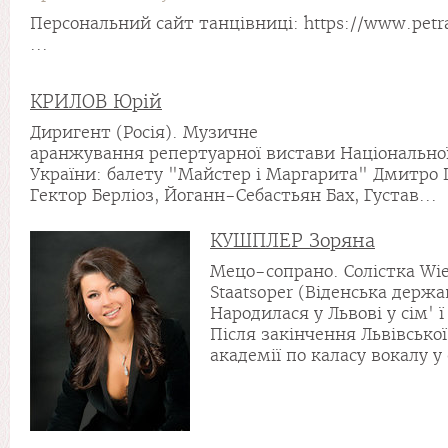
Персональний сайт танцівниці: https://www.petr
...
КРИЛОВ Юрій
Диригент (Росія). Музичне
аранжування репертуарної вистави Національно
України: балету "Майстер і Маргарита" Дмитро
Гектор Берліоз, Йоганн-Себастьян Бах, Густав...
КУШПЛЕР Зоряна
Мецо-сопрано. Солістка Wi
Staatsoper (Віденська держ
Народилася у Львові у сім' 
Після закінчення Львівсько
академії по каласу вокалу у 