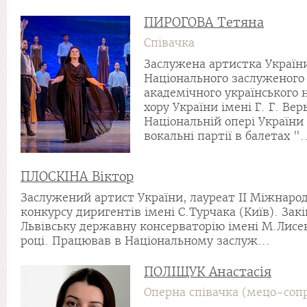
ПИРОГОВА Тетяна
Співачка
Заслужена артистка України
Національного заслуженого
академічного українського 
хору України імені Г. Г. Вер
Національній опері України
вокальні партії в балетах "..
ПЛОСКІНА Віктор
Заслужений артист України, лауреат II Міжнаро
конкурсу диригентів імені С.Турчака (Київ). Зак
Львівську державну консерваторію імені М.Лисе
році. Працював в Національному заслуж...
ПОЛІЩУК Анастасія
Оперна співачка (мецо-соп