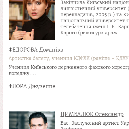
Закінчила Київський націо
лінгвістичний університет
перекладачів, 2005 р.) та К
національний університет те
телебачення імені І. К. Ка
Карого (режисура драм...
ФЕДОРОВА Домініка
Артистка балету, учениця КДФХК (раніше - КДХУ
Учениця Київського державного фахового хореог
коледжу....
ФЛОРА Джузеппе
ЦИМБАЛЮК Олександр
Бас. Заслужений артист Укр