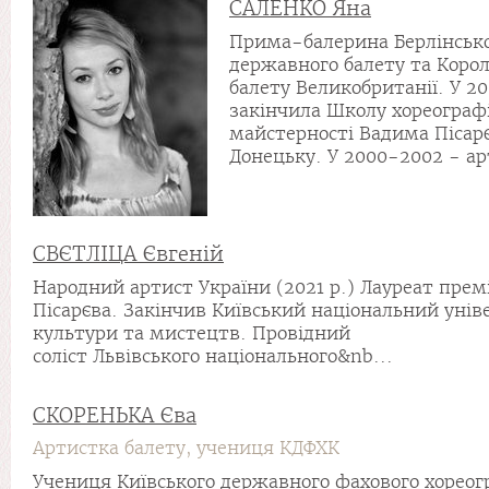
САЛЕНКО Яна
Прима-балерина Берлінськ
державного балету та Корол
балету Великобританії. У 20
закінчила Школу хореограф
майстерності Вадима Пісар
Донецьку. У 2000-2002 - ар
СВЄТЛІЦА Євгеній
Народний артист України (2021 р.) Лауреат премі
Пісарєва. Закінчив Київський національний унів
культури та мистецтв. Провідний
соліст Львівського національного&nb...
СКОРЕНЬКА Єва
Артистка балету, учениця КДФХК
Учениця Київського державного фахового хореог