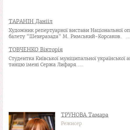
ТАРАНІН Данііл
Художник репертуарної вистави Національної оп
балету "Шехеразада" М. Римський-Корсаков. ..
ТОВЧЕНКО Вікторія
Студентка Київської муніципальної української а
танцю імені Сержа Лифаря....
ТРУНОВА Тамара
Режисер