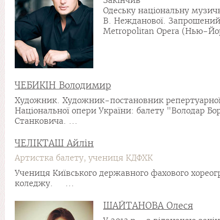
Закінчив
Одеську національну музичн
В. Нежданової. Запрошений 
Metropolitan Opera (Нью-Йор
ЧЕБИКІН Володимир
Художник. Художник-постановник репертуарної
Національної опери України: балету "Володар Бо
Станковича. ...
ЧЕЛІКТАШ Айлін
Артистка балету, учениця КДФХК
Учениця Київського державного фахового хореог
коледжу. ...
ШАЙТАНОВА Олеся