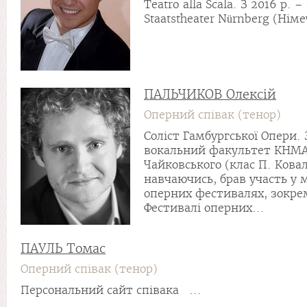
Teatro alla Scala. З 2016 р. –
Staatstheater Nürnberg (Німе
ПАЛЬЧИКОВ Олексій
Оперний співак (тенор)
Солiст Гамбургської Опери.
вокальний факультет КНМАУ
Чайковського (клас П. Кова
навчаючись, брав участь у
оперних фестивалях, зокре
Фестивалі оперних...
ПАУЛЬ Томас
Оперний співак (тенор)
Персональний сайт співака ...