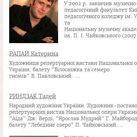
У 2002 р. закінчив музично
педагогічний факультет Киї
педагогічного коледжу ім. 
та
Національну музичну акаде
ім. П. І. Чайковського (2007 
РАПАЙ Катерина
Художниця репертуарної вистави Національної 
України: балету "Білосніжка та семеро
гномів" Б. Павловський. ...
РИНДЗАК Тадей
Народний художник України. Художник-постан
репертуарних вистав Національної опери Україн
"Аїда" Дж. Верді, "Ярослав Мудрий" Г. Майбород
балету "Лебедине озеро" П. Чайковський....