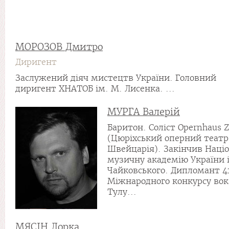
МОРОЗОВ Дмитро
Диригент
Заслужений діяч мистецтв України. Головний
диригент ХНАТОБ ім. М. Лисенка. ...
МУРГА Валерій
Баритон. Соліст Opernhaus Z
(Цюріхський оперний театр
Швейцарія). Закінчив Наці
музичну академію України і
Чайковського. Дипломант 4
Міжнародного конкурсу вока
Тулу...
МЯСІН Лорка