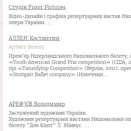
Cтудія Front Pictures
Відео-дизайн і графіка репертуарних вистав Нац
опери України. ...
АЛЛЕН Костянтин
Артист балету
Прем’єр Нідерландського Національного балету, 
«Youth American Grand Prix competition» (США, 2
прі «Tanzolymp Competition» (Берлін, 2011), пре
«Stuttgart Ballet company» (Німеччин...
АРЕФ’ЄВ Володимир
Заслужений художник України.
Художник репертуарної вистави Національної оп
балету "Дон Кіхот" Л. Мінкус. ...