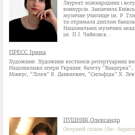
Лауреат міжнародних і всеу
конкурсів. Закінчила Київс
музичне училище ім. Р. Гліє
та отримала диплом бакала
Національної музичної акад
ім. П.І. Чайковсь...
ПРЕСС Ірина
Художник. Художник костюмів репертуарних ви
Національної опери України: балету "Баядерка", 
Мінкус, "Лілея" К. Данькевич, "Сильфіда" Х. Лев.
ПУШНЯК Олександр
Оперний співак (бас-барит