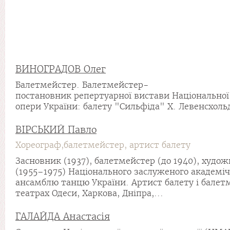
ВИНОГРАДОВ Олег
Балетмейстер. Балетмейстер-
постановник репертуарної вистави Національної
опери України: балету "Сильфіда" Х. Левенсхольд.
ВІРСЬКИЙ Павло
Хореограф,балетмейстер, артист балету
Засновник (1937), балетмейстер (до 1940), худож
(1955–1975) Національного заслуженого академі
ансамблю танцю України. Артист балету і балет
театрах Одеси, Харкова, Дніпра,...
ГАЛАЙДА Анастасія