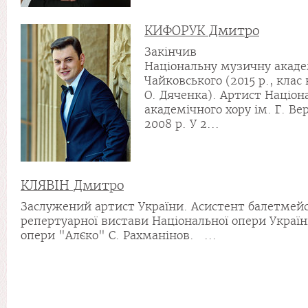
КИФОРУК Дмитро
Закінчив
Національну музичну академ
Чайковського (2015 р., клас 
О. Дяченка). Артист Націон
академічного хору ім. Г. Ве
2008 р. У 2...
КЛЯВІН Дмитро
Заслужений артист України. Асистент балетмей
репертуарної вистави Національної опери Україн
опери "Алєко" С. Рахманінов. ...