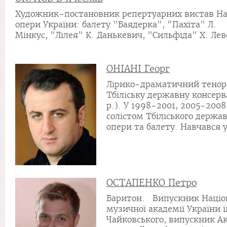
Художник-постановник репертуарних вистав На
опери України: балету "Баядерка", "Пахіта" Л.
Мінкус, "Лілея" К. Данькевич, "Сильфіда" Х. Леве
ОНІАНІ Георг
Лірико-драматичний тенор
Тбіліську державну консерв
р.). У 1998-2001, 2005-2008
солістом Тбіліського держа
опери та балету. Навчався у
ОСТАПЕНКО Петро
Баритон. Випускник Націо
музичної академії України ім
Чайковського, випускник Ак