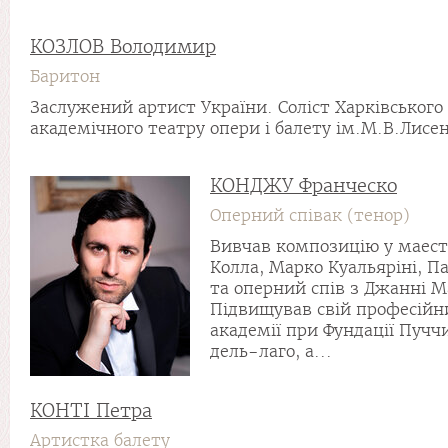
КОЗЛОВ Володимир
Баритон
Заслужений артист України. Соліст Харківського
академічного театру опери і балету ім.М.В.Лисенк
КОНДЖУ Франческо
Оперний співак (тенор)
Вивчав композицію у маест
Колла, Марко Куальяріні, П
та оперний спів з Джанні М
Підвищував свій професійн
академії при Фундації Пучч
дель-лаго, а...
КОНТІ Петра
Артистка балету