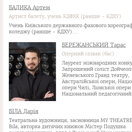
БАДИКА Артем
Артист балету, учень КДФХК (раніше - КДХУ)
Учень Київського державного фахового хореогра
коледжу (раніше - КДХУ)....
БЕРЕЖАНСЬКИЙ Тарас
Оперний співак (бас)
Лауреат міжнародних конку
Запрошений соліст Дойчеопе
Женевського Гранд театру,
Австралійської опери, Наці
опери Чилі, Ліонської опери
Національний педагогічний 
БІЛА Дарія
Театральна художниця, засновниця MY THEATRE 
Bila, авторка дитячих книжок Містер Подушка.