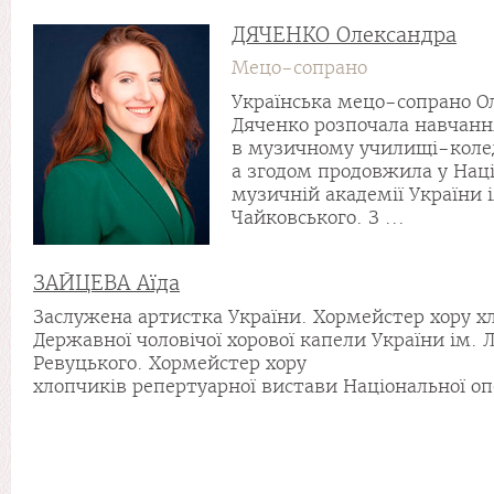
ДЯЧЕНКО Олександра
Мецо-сопрано
Українська мецо-сопрано О
Дяченко розпочала навчання
в музичному училищі-колед
а згодом продовжила у Нац
музичній академії України і
Чайковського. З ...
ЗАЙЦЕВА Аїда
Заслужена артистка України. Хормейстер хору х
Державної чоловічої хорової капели України ім. Л
Ревуцького. Хормейстер хору
хлопчиків репертуарної вистави Національної оп