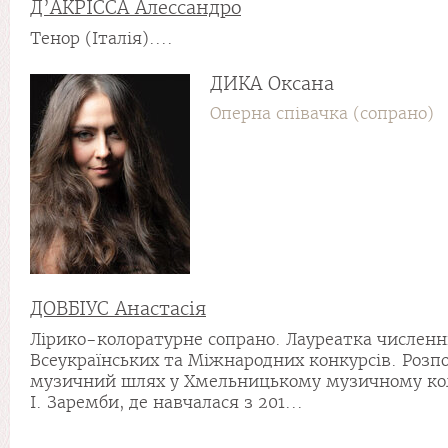
Д’АКРІССА Алессандро
Тенор (Італія)....
ДИКА Оксана
Оперна співачка (сопрано)
ДОВБІУС Анастасія
Лірико-колоратурне сопрано. Лауреатка числен
Всеукраїнських та Міжнародних конкурсів. Розпо
музичний шлях у Хмельницькому музичному кол
І. Заремби, де навчалася з 201...