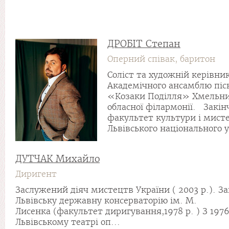
ДРОБІТ Степан
Оперний співак, баритон
Соліст та художній керівни
Академічного ансамблю піс
«Козаки Поділля» Хмельни
обласної філармонії. Закін
факультет культури і мист
Львівського національного у
ДУТЧАК Михайло
Диригент
Заслужений діяч мистецтв України ( 2003 р.). З
Львівську державну консерваторію ім. М.
Лисенка (факультет диригування,1978 р. ) З 197
Львівському театрі оп...