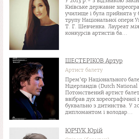
У 2013 р.- з вiдзнакою закi
Київське державне хореогр
училище і була прийнята у 
трупу Національної опери У
Т. Г. Шевченка. Лауреат м
конкурсів артистів ба...
ШЕСТЕРІКОВ Артур
Артист балету
Прем'єр Національного бал
Нідерландів (Dutch National 
Потомствений артист балет
ввібрав дух хореографічної
буквально з дитинства. У 20
дипломантом і володар...
ЮРЧУК Юрій