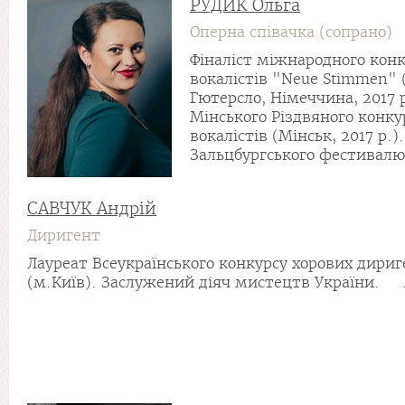
РУДИК Ольга
Оперна співачка (сопрано)
Фіналіст міжнародного кон
вокалістів "Neue Stimmen" 
Гютерсло, Німеччина, 2017 р
Мінського Різдвяного конку
вокалістів (Мінськ, 2017 р.)
Зальцбургського фестивалю 
САВЧУК Андрій
Диригент
Лауреат Всеукраїнського конкурсу хорових дириг
(м.Київ). Заслужений діяч мистецтв України. .