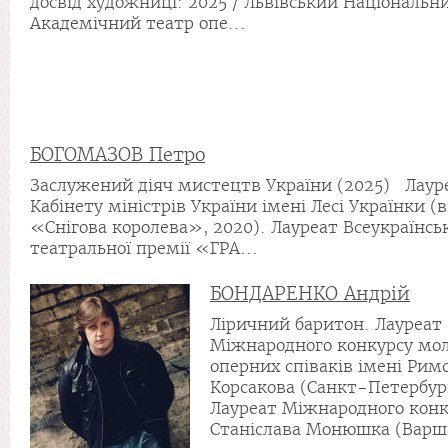
досвід художниці: 2025 / Львівський Національн
Академічний театр опе...
БОГОМАЗОВ Петро
Заслужений діяч мистецтв України (2025) Лауре
Кабінету міністрів України імені Лесі Українки (
«Снігова королева», 2020). Лауреат Всеукраїнсь
театральної премії «ГРА...
БОНДАРЕНКО Андрій
Ліричний баритон. Лауреат
Міжнародного конкурсу мо
оперних співаків імені Рим
Корсакова (Санкт-Петербург
Лауреат Міжнародного конк
Станіслава Монюшка (Варшав