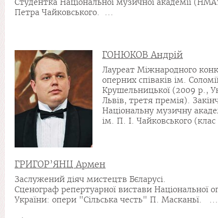
Студентка Національної музичної академії (НМАУ
Петра Чайковського. ...
ГОНЮКОВ Андрій
Лауреат Міжнародного конк
оперних співаків ім. Соломі
Крушельницької (2009 р., У
Львів, третя премія). Закін
Національну музичну акаде
ім. П. І. Чайковського (клас 
ГРИГОР’ЯНЦ Армен
Заслужений діяч мистецтв Бєларусі.
Cценограф репертуарної вистави Національної о
України: опери "Сільська честь" П. Масканьї. ...