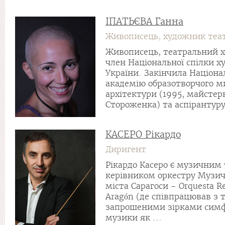
ІПАТЬЄВА Ганна
Живописець, художник теа
Живописець, театральний 
член Національної спілки х
України. Закінчила Націона
академію образотворчого м
архітектури (1995, майстер
Стороженка) та аспірантуру
КАСЕРО Рікардо
Диригент
Рікардо Касеро є музичним
керівником оркестру Музич
міста Сарагоси - Orquesta R
Aragón (де співпрацював з
запрошеними зірками симф
музики як ...