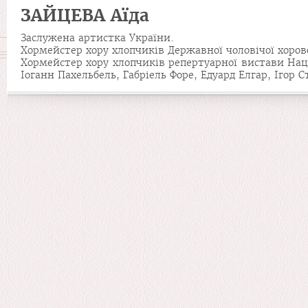
ЗАЙЦЕВА Аїда
Заслужена артистка України.
Хормейстер хору хлопчиків Державної чоловічої хорово
Хормейстер хору хлопчиків репертуарної вистави Наці
Іоганн Пахельбель, Габріель Форе, Едуард Елгар, Ігор 