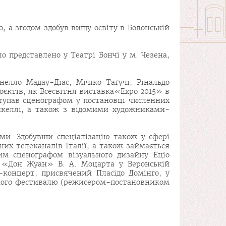
о, а згодом здобув вищу освіту в Болонській
о представлено у Театрі Бончі у м. Чезена,
лло Мадау-Діас, Мічіко Таґучі, Рінальдо
оєктів, як Всесвітня виставка«Expo 2015» в
ступав сценографом у постановці численних
нкеллі, а також з відомими художниками-
ами. Здобувши спеціалізацію також у сфері
них телеканалів Італії, а також займається
им сценографом візуального дизайну Еціо
и «Дон Жуан» В. А. Моцарта у Веронській
а-концерт, присвячений Пласідо Домінго, у
кого фестивалю (режисером-постановником