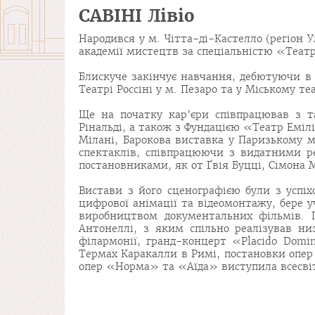
САВІНІ Лівіо
Народився у м. Чітта-ді-Кастелло (регіон У
академії мистецтв за спеціальністю «Теат
Блискуче закінчує навчання, дебютуючи в я
Театрі Россіні у м. Пезаро та у Міському те
Ще на початку кар’єри співпрацював з т
Рінальді, а також з Фундацією «Театр Еміл
Мілані, Барокова виставка у Паризькому м
спектаклів, співпрацюючи з видатними ре
постановниками, як от Ґвія Буцці, Сімона 
Вистави з його сценографією були з успіх
цифрової анімації та відеомонтажу, бере у
виробництвом документальних фільмів. П
Антонеллі, з яким спільно реалізував н
філармонії, гранд-концерт «Placido Domin
Термах Каракалли в Римі, постановки оп
опер «Норма» та «Аїда» виступила всесвіт