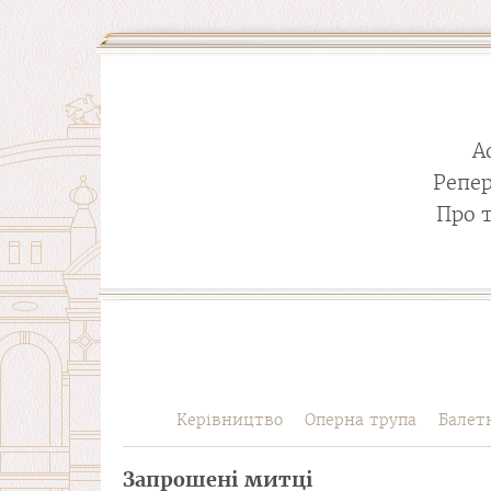
А
Репе
Про 
Керівництво
Оперна трупа
Балет
Запрошені митці