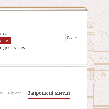
ини
сони
т до театру
Запрошені митці
на
Корифеї