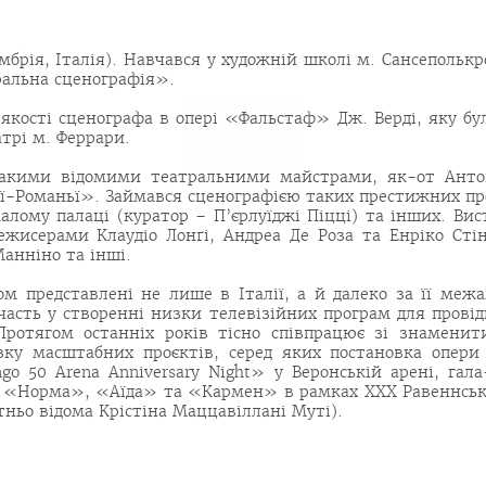
мбрія, Італія). Навчався у художній школі м. Сансеполькр
ральна сценографія».
кості сценографа в опері «Фальстаф» Дж. Верді, яку бул
атрі м. Феррари.
акими відомими театральними майстрами, як-от Антоне
ії-Романьї». Займався сценографією таких престижних пр
алому палаці (куратор – П’єрлуїджі Піцці) та інших. Ви
жисерами Клаудіо Лонґі, Андреа Де Роза та Енріко Сті
Манніно та інші.
ом представлені не лише в Італії, а й далеко за її меж
часть у створенні низки телевізійних програм для провід
ротягом останніх років тісно співпрацює зі знаменит
изку масштабних проєктів, серед яких постановка опер
go 50 Arena Anniversary Night» у Веронській арені, гал
ер «Норма», «Аїда» та «Кармен» в рамках ХХХ Равеннсь
ньо відома Крістіна Маццавіллані Муті).