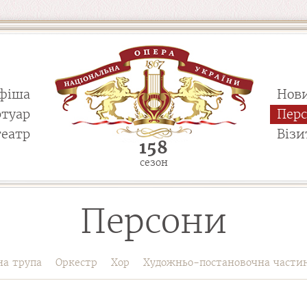
фіша
Нов
ртуар
Пер
театр
Візи
158
сезон
Персони
на трупа
Оркестр
Хор
Художньо-постановочна части