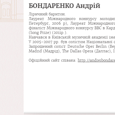
БОНДАРЕНКО Андрій
Ліричний баритон.
Лауреат Міжнародного конкурсу молодих
Петербург, 2006 р), Лауреат Міжнародног
фіналіст Міжнародного конкурсу BBC в Кар
(Song Prize) (2011р.).
Навчався в Київській музичній академії іме
У 2005–2007 рр. був солістом Національної 
Запрошений соліст Deutsche Oper Berlin (Бе
Madrid (Мадрід), The Dallas Opera (Даллас), 
Офіційний сайт співака:
http://andreibonda