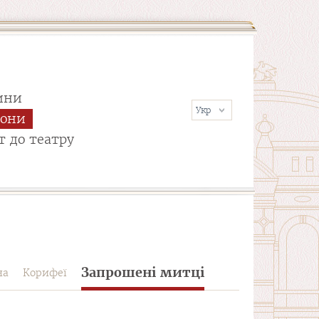
ини
сони
т до театру
Запрошені митці
на
Корифеї