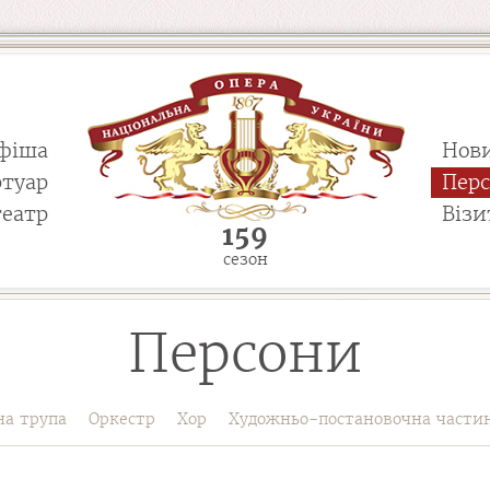
фіша
Нов
ртуар
Пер
театр
Візи
159
сезон
Персони
на трупа
Оркестр
Хор
Художньо-постановочна части