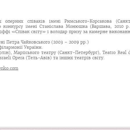
 оперних співаків імені Римського-Корсакова (Санк
о конкурсу імені Станіслава Монюшка (Варшава, 2010 р.
діффі «Співак світу» і володар призу за камерне виконан
ні Петра Чайковського (2003 – 2009 рр.)
філармонії України.
рлін), Маріїського театру (Санкт-Петербург), Teatro Real 
Іsraeli Opera (Тель-Авів) та інших театрів світу.
renko.com