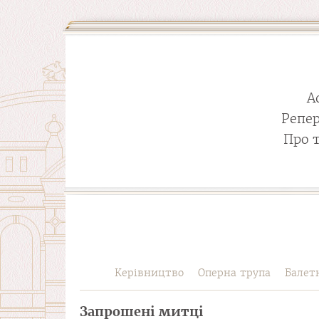
А
Репе
Про 
Керівництво
Оперна трупа
Балет
Запрошені митці