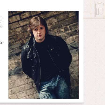
т-
),
ня
de