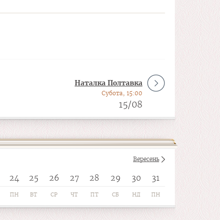
Наталка Полтавка
Субота, 15:00
15/08
Вересень
24
25
26
27
28
29
30
31
ПН
ВТ
СР
ЧТ
ПТ
СБ
НД
ПН