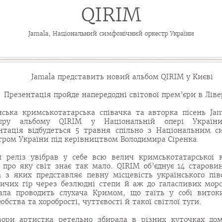
QIRIM
Jamala, Національний симфонічний оркестр України
Jamala представить новий альбом QIRIM у Києві
Презентація пройде напередодні світової прем’єри в Ліве
нська кримськотатарська співачка та авторка пісень Jam
’єру альбому QIRIM у Національній опері України
нтація відбудеться 5 травня спільно з Національним 
тром України під керівництвом Володимира Сіренка.
 реліз увібрав у себе всю велич кримськотатарської 
 про яку світ знає так мало. QIRIM об’єднує 14 старови
 з яких представляє певну місцевість українського піво
ичих гір через безлюдні степи й аж до галасливих мор
ла проводить слухача Кримом, що таїть у собі виток
юбства та хоробрості, чуттєвості й такої світлої туги.
вори артистка ретельно збирала в різних куточках до