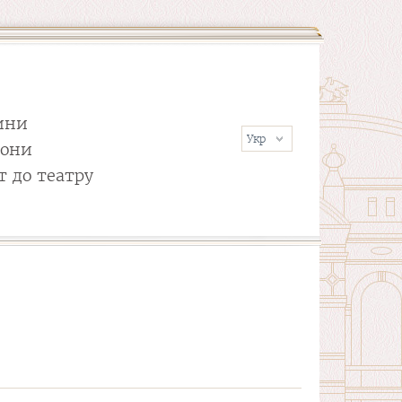
ини
сони
т до театру