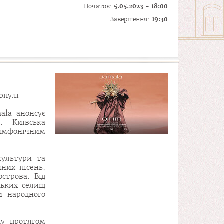
Початок:
5.05.2023 - 18:00
Завершення:
19:30
рпулі
ala анонсує
. Київська
симфонічним
культури та
нних пісень,
строва. Від
ських селищ
и народного
му протягом