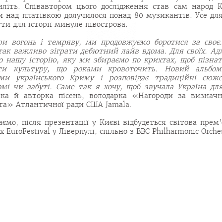
иліть. Співавтором цього дослідження став сам народ
и над платівкою долучилося понад 80 музикантів. Усе дл
гти для історії минуле півострова.
и вогонь і темряву, ми продовжуємо боротися за своє
так важливо зіграти дебютний лайв вдома. Для своїх. А
о нашу історію, яку ми збираємо по крихтах, щоб пізнат
ати культуру, що роками кровоточить. Новий альбом
ми українського Криму і розповідає традиційні сюж
омі чи забуті. Саме так я хочу, щоб звучала Україна дл
чка й авторка пісень, володарка «Нагороди за визначн
та» Атлантичної ради США Jamala.
аємо, після презентації у Києві відбудеться світова прем
 EuroFestival у Ліверпулі, спільно з BBC Philharmonic Orche