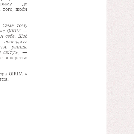
 Криму — до
я того, щоби
. Саме тому
дже QIRIM —
и себе. Щоб
 проводить
ети, раніше
я світу»
, —
е лідерство
’єра QIRIM у
stra.