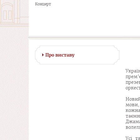
Концерт
Про виставу
Украї
прем
презе
оркес
Новий
мови,
кожна
таємн
Джама
волел
Усі т