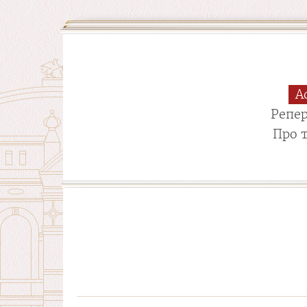
А
Репе
Про 