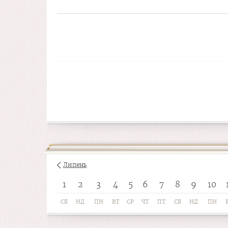
Липень
1
2
3
4
5
6
7
8
9
10
СБ
НД
ПН
ВТ
СР
ЧТ
ПТ
СБ
НД
ПН