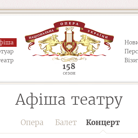
фіша
Нов
ртуар
Пер
театр
Візи
158
сезон
Афіша театру
Опера
Балет
Концерт