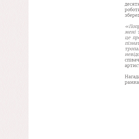
десят
робот
збере
«Попр
мені 
це пр
пізн
тропа
невід
співа
артис
Нагад
рамках