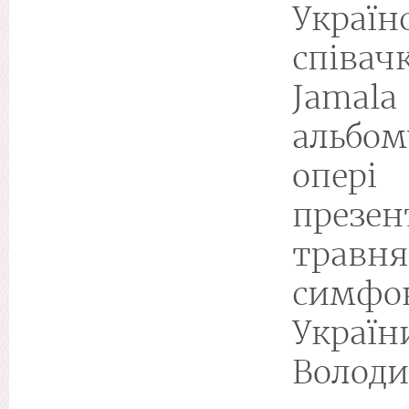
Україн
співа
Jamal
альбом
опері
презе
травня
симф
Украї
Володи