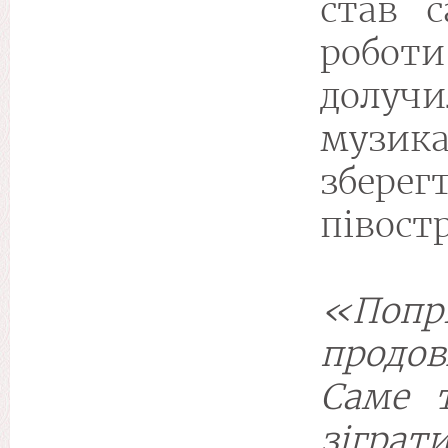
став 
робо
долу
музика
збере
півост
«Попр
продов
Саме 
зіграт