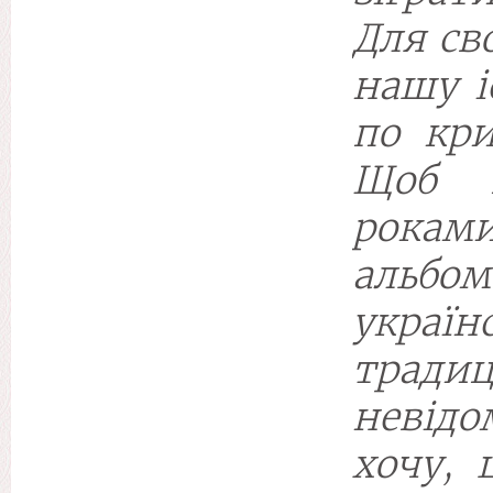
Для св
нашу і
по кри
Щоб п
рокам
альбо
україн
тради
невідо
хочу, 