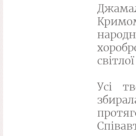
Джама
Кримом
народ
хоробр
світлої
Усі т
збирал
прот
Співав