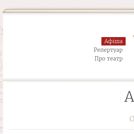
Афіша
Репертуар
Про театр
А
О