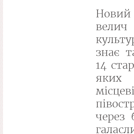
Новий 
велич
культу
знає т
14 ста
яких
місце
півост
через 
галас