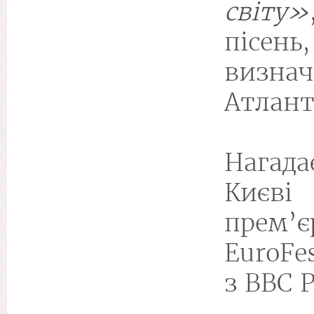
світу»
пісень
визна
Атлант
Нагада
Києві
прем’
EuroFes
з BBC P