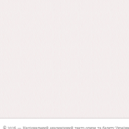
© 2026 — Національний академічний театр опери та балету України 