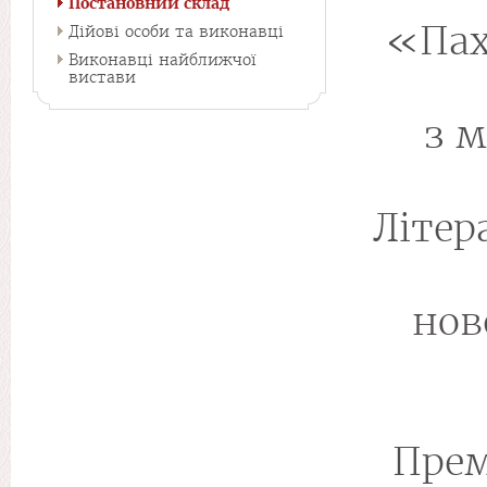
Постановний склад
«Пах
Дійові особи та виконавці
Виконавці найближчої
вистави
з 
Літер
нов
Прем