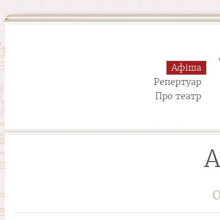
Афіша
Репертуар
Про театр
А
О