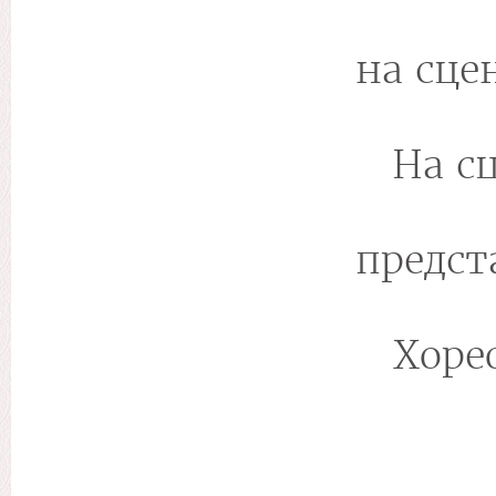
на сцен
На с
предст
Хоре