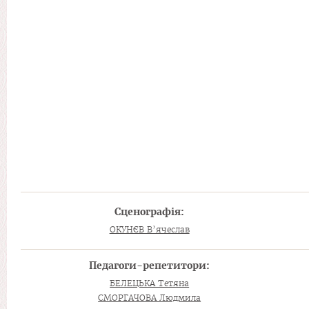
Сценографія:
ОКУНЄВ В’ячеслав
Педагоги-репетитори:
БЕЛЕЦЬКА Тетяна
СМОРГАЧОВА Людмила