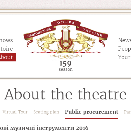
hows
New
toire
Peop
About
Your 
159
season
About the theatre
Public procurement
Virtual Tour
Seating plan
Par
ові музичні інструменти 2016