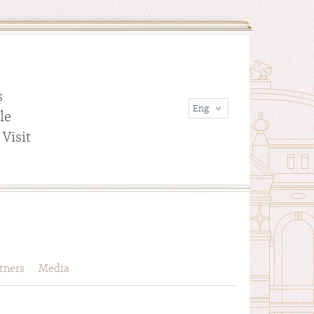
s
le
Visit
tners
Media