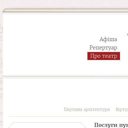
Афіша
Репертуар
Про театр
Перлина архітектури
Вірту
Послуги пун