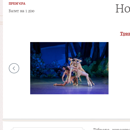
ПРЕМ’ЄРА
Но
Балет на 1 дію
Трик