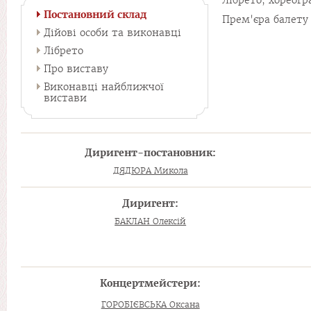
Лібрето, хореогр
Постановний склад
Прем'єра балету 
Дійові особи та виконавці
Лібрето
Про виставу
Виконавці найближчої
вистави
Диригент-постановник:
ДЯДЮРА Микола
Диригент:
БАКЛАН Олексій
Концертмейстери:
ГОРОБІЄВСЬКА Оксана