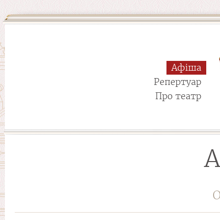
Афіша
Репертуар
Про театр
А
О