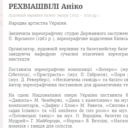
РЕХВІАШВІЛІ Аніко
Художній керівник балету театру (2013 - 2019 рр.)
Народна артистка України.
Закінчила хореографічну студію Державного заслужен
П. Вірського (1982 р.), хореографічне відділення Київс
Організатор, художній керівник та балетмейстер балет
завідуюча кафедрою сучасної класичної хореогра
мистецтв.
Поставила хореографічні композиції «Болеро» (м
Сібеліуса), «Пристрасть» (муз. П. Габріеля), «Пори 
(муз. Д. Ревербері), «Нескінчена сповідь» та багато і
Автор хореографічних постановок для драматичних теа
На сцені Національної опери України поставила 
«Даніела» М. Чембержі, «Дама з камеліями» на муз. Л
композиторів, «Дафніс і Хлоя» М. Равеля, «Снігова 
садах Іспанії» та «El sombrero de tres picos» на муз
«Половецькі танці» на муз. О. Бородіна, балетні 
Мудрий» Г. Майбороди, «Норма» В. Белліні, «Натал
номерів і танців для солістів.