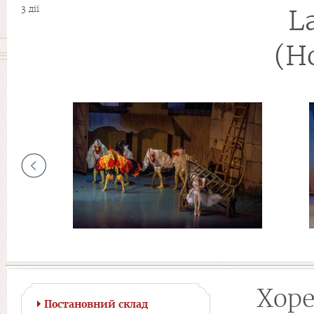
3 дії
L
(Н
Хоре
Постановний склад