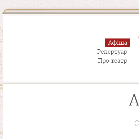
Афіша
Репертуар
Про театр
А
О