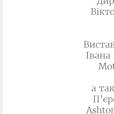
Дир
Вікт
Вистав
Івана 
Mot
а та
П’єр
Ashto