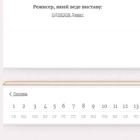
Режисер, який веде виставу:
ОДІНЦОВ Денис
Липень
1
2
3
4
5
6
7
8
9
10
11
12
13
СБ
НД
ПН
ВТ
СР
ЧТ
ПТ
СБ
НД
ПН
ВТ
СР
ЧТ