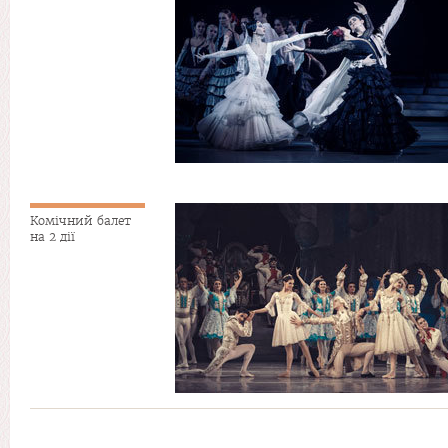
Комічний балет
на 2 дії
Сторінки