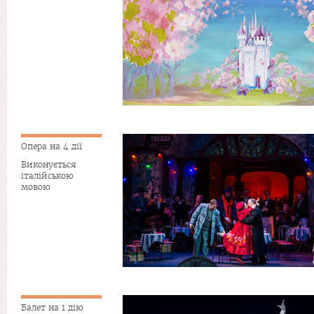
Опера на 4 дії
Виконується
італійською
мовою
Балет на 1 дію