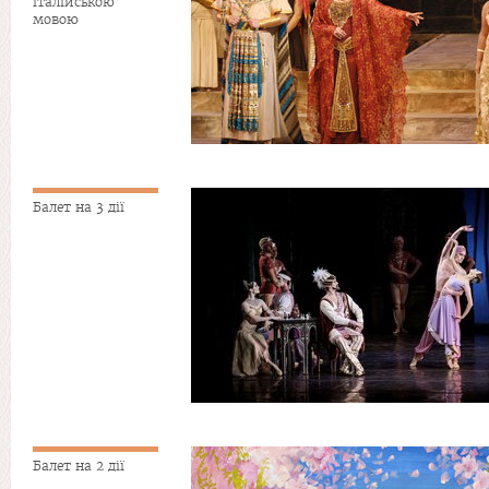
італійською
мовою
Балет на 3 дії
Балет на 2 дії