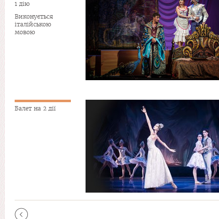
1 дію
Виконується
італійською
мовою
Балет на 2 дії
Сторінки