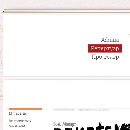
Афіша
Репертуар
Про театр
12 частин
Виконується
латиною