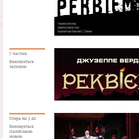
7 частин
Виконується
латиною
Опера на 3 дії
Виконується
італійською
мовою