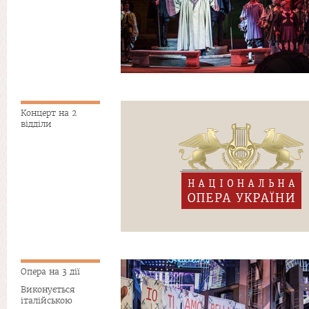
Концерт на 2
відділи
Опера на 3 дії
Виконується
італійською