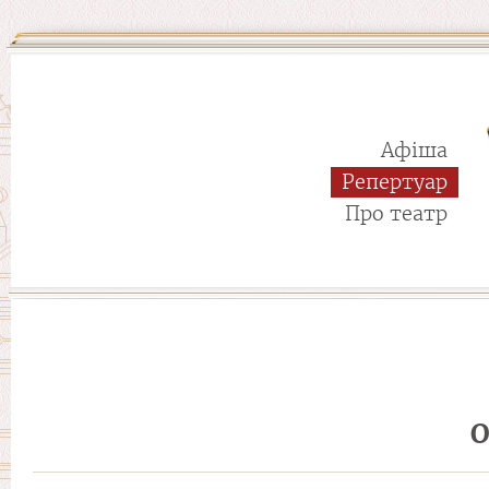
Афіша
Репертуар
Про театр
О