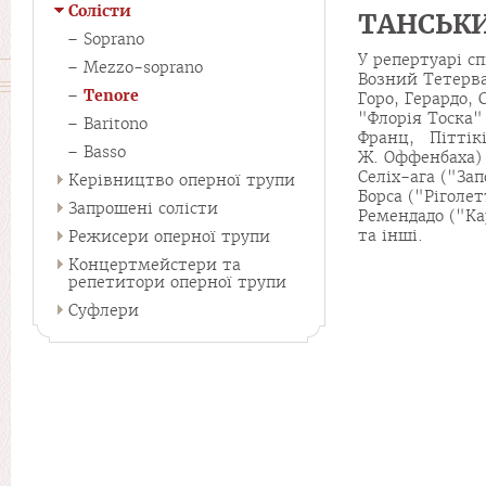
Солісти
ТАНСЬКИ
Soprano
У репертуарі сп
Mezzo-soprano
Возний Тетерв
Tenore
Горо, Герардо,
"Флорія Тоска"
Baritono
Франц, Піттік
Basso
Ж. Оффенбаха)
Селіх-ага ("За
Керівництво оперної трупи
Борса ("Ріголет
Запрошені солісти
Ремендадо ("Ка
та інші.
Режисери оперної трупи
Концертмейстери та
репетитори оперної трупи
Суфлери