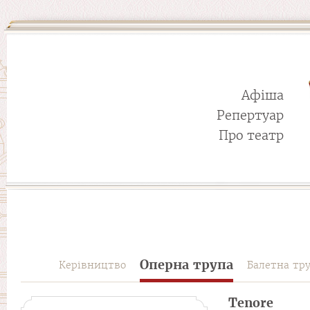
Афіша
Репертуар
Про театр
Оперна трупа
Керівництво
Балетна тр
Tenore