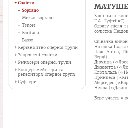
Солісти
МАТУШЕ
Soprano
Закінчила конс
Mezzo-soprano
Г.А. Туфтіної).
Tenore
Одразу після з
солістка Націо
Baritono
Basso
Співачка викону
Наталка Полтав
Керівництво оперної трупи
Паж, Аніна, Ті
Запрошені солісти
Верді)
Дівчина («Яро
Режисери оперної трупи
Джанетта («Лю
Концертмейстери та
Клотильда («Но
репетитори оперної трупи
Принцеса («Кі
Суфлери
Мерседес («Ка
Нелла («Джанні
Бере участь у 