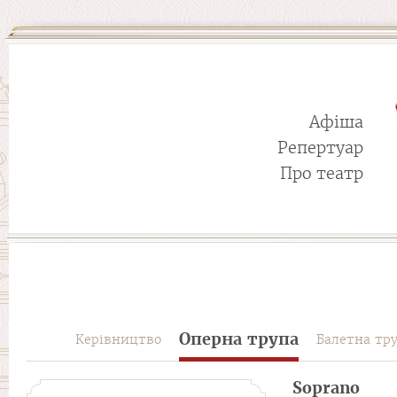
Афіша
Репертуар
Про театр
Оперна трупа
Керівництво
Балетна тр
Soprano