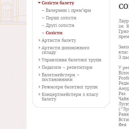
Солісти балету
СО
Балерини і прем’єри
Перші солісти
Лаур
Другі солісти
ім. 
Григ
Солісти
прем
Артисти балету
Закі
Артисти допоміжного
клас
складу
З ць
Управління балетної трупи
Педагоги – репетитори
У ре
Біло
Балетмейстери –
Розб
постановники
Реди
Режисери балетної трупи
Амур
Pas 
Концертмейстери з класу
Чайк
балету
Лус
("Лу
Ранк
Вста
Фея 