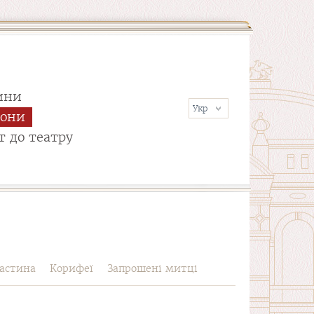
ини
сони
т до театру
астина
Корифеї
Запрошені митці