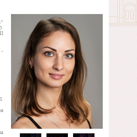
а"
Ю.
ІІ
.,
П.
ни
на