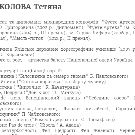
КОЛОВА Тетяна
еат та дипломант міжнародних конкурсів: "Фуете Артек
Ю. Григоровича (2002 р., дипломант), "Фуете Артека" ім. 
оровича (2004 р., ІІІ премія), ім. Сержа Лифаря (2006 р., І
ія), "Мысль-поток" (2012 р., ІІ премія).
нчила Київське державне хореографічне училище (2007 р
 С. Корсяковой).
ого ж року - артистка балету Національної опери України.
пертуарі танцівниці партії:
сніжка ("Білосніжка та семеро гномів" Б. Павловського)
ійниця ("Снігова королева" на збірну музику)
сочка ("Чиполліно" К. Хачатуряна)
, Подруги ("Дон Кіхот" Л. Мінкуса)
de trois, Венеціанський танець ("Лебедине озеро" 
овського)
кунчик-лялька,Пастушки, Ляльки китайські, Сараци
скунчик" П. Чайковського)
овий танець ("Ромео і Джульєтта" С. Прокоф'єва)
вне Pas de trois ("Жізель" А. Адана)
Безтурботності, Фея Щедрості, Фея Жвавості, Черво