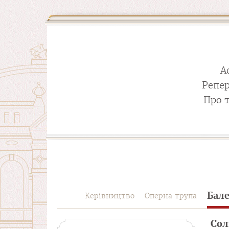
А
Репе
Про 
Бал
Керівництво
Оперна трупа
Сол