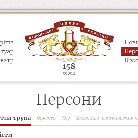
фіша
Нов
ртуар
Пер
театр
Візи
158
сезон
Персони
етна трупа
Оркестр
Хор
Художньо-постановочна ч
істи