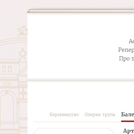
А
Репе
Про 
Бал
Керівництво
Оперна трупа
Арт