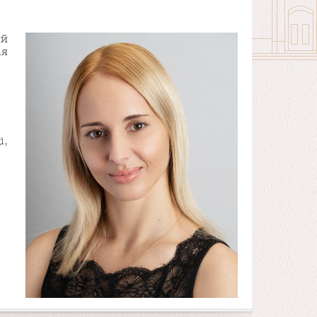
ий
ія
і,