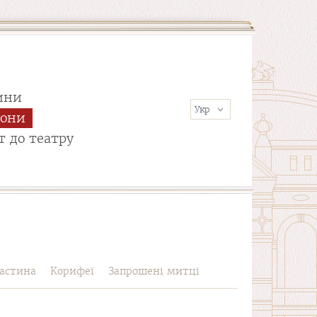
ини
сони
т до театру
астина
Корифеї
Запрошені митці