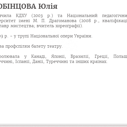
БІНЦОВА Юлія
інчила КДХУ (2003 р.) та Національний педагогічн
ерситет імені М. П. Драгоманова (2008 р., кваліфікац
лавр мистецтва; вчитель хореографії).
03 р. - у трупі Національної опери України.
ва профспілки балету театру.
ролювала у Канаді, Японії, Бразилії, Греції, Польщ
ччині, Іспанії, Данії, Туреччині та інших країнах.