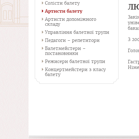
Солісти балету
ЛЮ
Артисти балету
Зак
Артисти допоміжного
унів
складу
бака
Управління балетної трупи
З 20
Педагоги – репетитори
Балетмейстери –
Голо
постановники
Режисери балетної трупи
Гаст
Німе
Концертмейстери з класу
балету