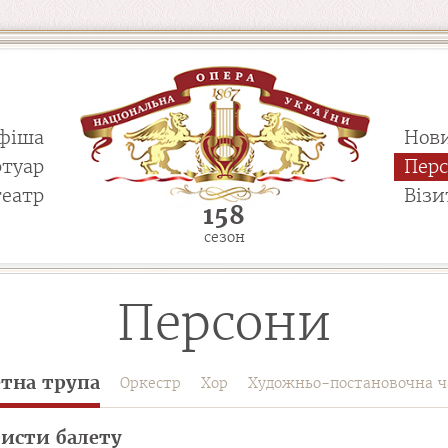
фіша
Нов
ртуар
Пер
театр
Візи
158
сезон
Персони
етна трупа
Оркестр
Хор
Художньо-постановочна ч
исти балету