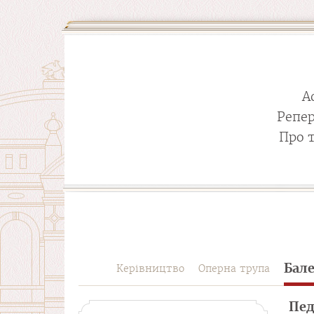
А
Репе
Про 
Бал
Керівництво
Оперна трупа
Пед