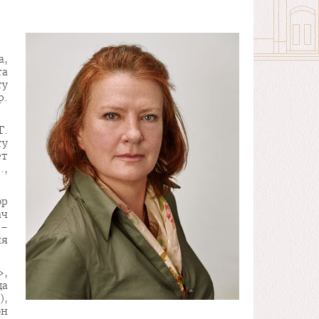
а,
та
ту
р.
Г.
ту
ет
.,
ор
ач
 –
ня
»,
да
),
он