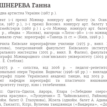
ШНЕРЕВА Ганна
дна артистка України (1987 р.).
еат 1-ї премії Міжнар. конкурсу арт. балету (м. Осак
ія, 1987 р.), 2-ї премії Всесоюз. конкурсу арт. балету 
тмейстерів (1980 р.) і 4-го Міжнар. конкурсу арт. бале
1 р., обидва – Москва), нагорода «Лотос-98» 1-го міжна
ивалю сучас. хореографії «Танець 21 ст.» (Київ, 1998 р.).
нчила Київське хореографічне училище (1975 р., викл. 
лова), театрознавчий факультет Київського інститу
рального мистецтва (2001 р., викл. В. Фіалко), факульт
ографії Міжнародного сло­в’янського університету (2003 р
. Е. Стебляк).
1975 р. – солістка, від 2006 р. – педагог-репетит
ональної опери України. Водночас (1996–98 рр.) – виклад
ографії ліцею Української академії танцю, від 2003 р.
ент кафедри хореографії та пластичого вихован
ерситету театру, кіно і телебачення.
ії: Одетта-Одилія, Аврора, Кла­ра («Лебедине озеро
яча красуня», «Лускунчик» П. Чайковського), Рай­мон
ойм. балет О. Глазунова), Жізель (однойм. балет А. Адана
я, Гамзатті, Кітрі, Вулична танцівниця («Баядерка», «Д