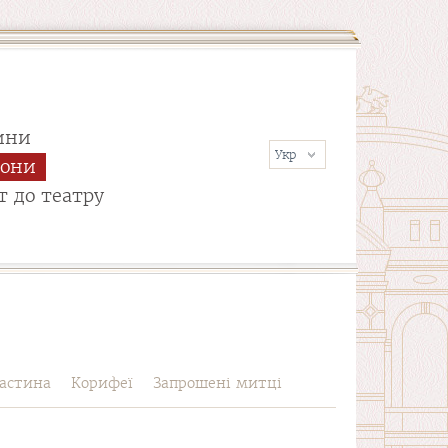
ини
сони
т до театру
астина
Корифеї
Запрошені митці