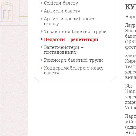
Солісти балету
КУ
Артисти балету
Наро
Артисти допоміжного
складу
Лаур
Япон
Управління балетної трупи
бале
Педагоги – репетитори
(198
фест
Балетмейстери –
постановники
Закі
Режисери балетної трупи
Кири
теат
Концертмейстери з класу
хоре
балету
викл
Від 
Наці
хоре
доц
Унів
Парт
«Спл
(одн
Нікі