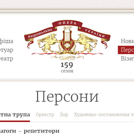
фіша
Нов
ртуар
Пер
театр
Візи
159
сезон
Персони
етна трупа
Оркестр
Хор
Художньо-постановочна ч
агоги – репетитори