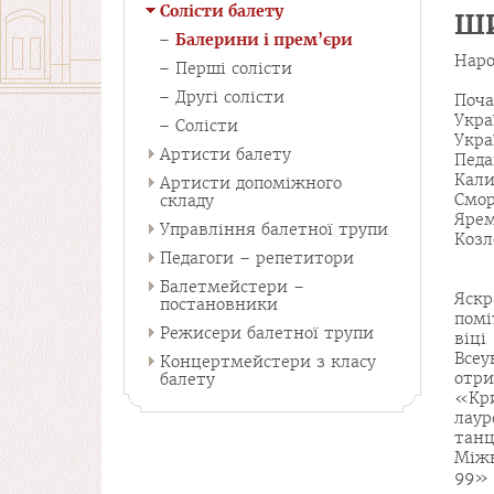
Солісти балету
Ш
Балерини і прем’єри
Наро
Перші солісти
Другі солісти
Поча
Укра
Солісти
Укра
Артисти балету
Педа
Кал
Артисти допоміжного
Смо
складу
Ярем
Управління балетної трупи
Козл
Педагоги – репетитори
Балетмейстери –
Яскр
постановники
помі
Режисери балетної трупи
віц
Всеу
Концертмейстери з класу
отр
балету
«Кри
лаур
тан
Між
99» 