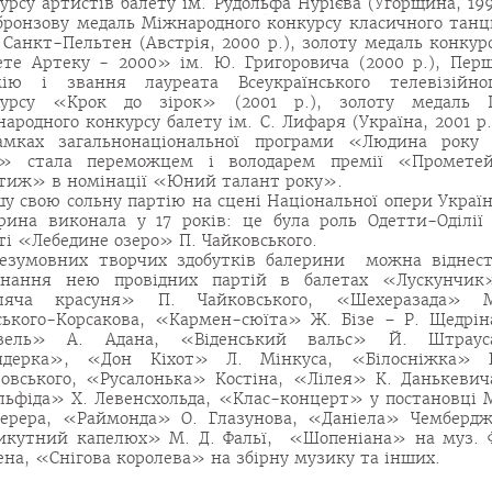
урсу артистів балету ім. Рудольфа Нурієва (Угорщина, 19
 бронзову медаль Міжнародного конкурсу класичного тан
 Санкт-Пельтен (Австрія, 2000 р.), золоту медаль конкур
те Артеку - 2000» ім. Ю. Григоровича (2000 р.), Пер
мію і звання лауреата Всеукраїнського телевізійно
курсу «Крок до зірок» (2001 р.), золоту медаль 
ародного конкурсу балету ім. С. Лифаря (Україна, 2001 р.
амках загальнонаціональної програми «Людина року
2» стала переможцем і володарем премії «Промете
тиж» в номінації «Юний талант року».
у свою сольну партію на сцені Національної опери Украї
рина виконала у 17 років: це була роль Одетти-Оділії
ті «Лебедине озеро» П. Чайковського.
езумовних творчих здобутків балерини можна віднес
онання нею провідних партій в балетах «Лускунчик
ляча красуня» П. Чайковського, «Шехеразада» 
ького-Корсакова, «Кармен-сюїта» Ж. Бізе – Р. Щедрін
зель» А. Адана, «Віденський вальс» Й. Штраус
ядерка», «Дон Кіхот» Л. Мінкуса, «Білосніжка» 
овського, «Русалонька» Костіна, «Лілея» К. Данькевич
ьфіда» Х. Левенсхольда, «Клас-концерт» у постановці 
ерера, «Раймонда» О. Глазунова, «Даніела» Чембердж
кутний капелюх» М. Д. Фальї, «Шопеніана» на муз. 
на, «Снігова королева» на збірну музику та інших.