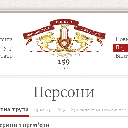
фіша
Нов
ртуар
Пер
театр
Візи
159
сезон
Персони
етна трупа
Оркестр
Хор
Художньо-постановочна ч
ерини і прем’єри