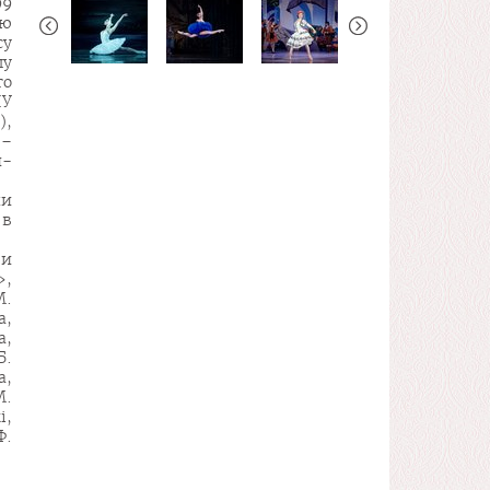
99
цю
су
шу
го
ІУ
),
 –
й-
ни
 в
ти
»,
М.
а,
а,
Б.
а,
М.
і,
Ф.