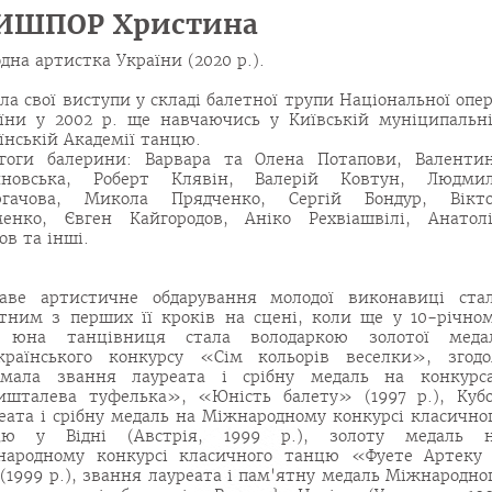
ИШПОР Христина
дна артистка України (2020 р.).
ла свої виступи у складі балетної трупи Національної опе
їни у 2002 р. ще навчаючись у Київській муніципальн
їнській Академії танцю.
гоги балерини: Варвара та Олена Потапови, Валенти
иновська, Роберт Клявін, Валерій Ковтун, Людми
ргачова, Микола Прядченко, Сергій Бондур, Вікт
енко, Євген Кайгородов, Аніко Рехвіашвілі, Анатол
ов та інші.
аве артистичне обдарування молодої виконавиці ста
тним з перших її кроків на сцені, коли ще у 10-річно
і юна танцівниця стала володаркою золотої меда
країнського конкурсу «Сім кольорів веселки», згод
имала звання лауреата і срібну медаль на конкурс
шталева туфелька», «Юність балету» (1997 р.), Куб
еата і срібну медаль на Міжнародному конкурсі класично
цю у Відні (Австрія, 1999 р.), золоту медаль 
народному конкурсі класичного танцю «Фуете Артеку
(1999 р.), звання лауреата і пам'ятну медаль Міжнародно