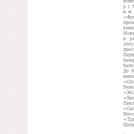
конк
р.),
в м.
«Фуе
пре
кон
Міжн
в р
200
прес
Перш
бале
бале
До б
вик
«Сп
Римс
«Жі
«Ба
Павл
«Сил
Месс
«Три
Шопе