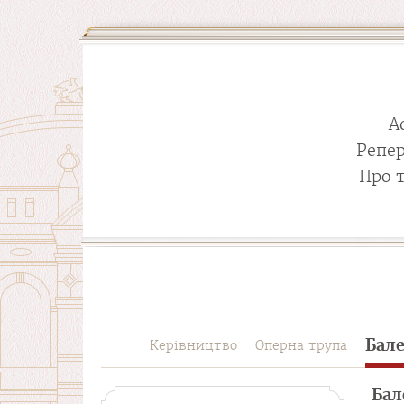
А
Репе
Про 
Бал
Керівництво
Оперна трупа
Бал