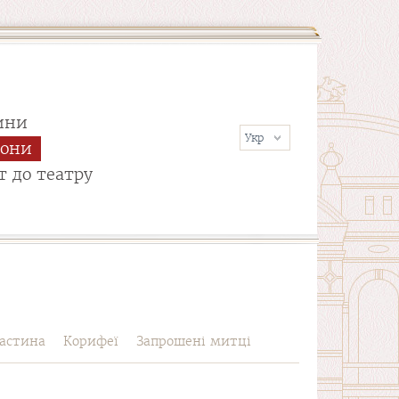
ини
сони
т до театру
астина
Корифеї
Запрошені митці