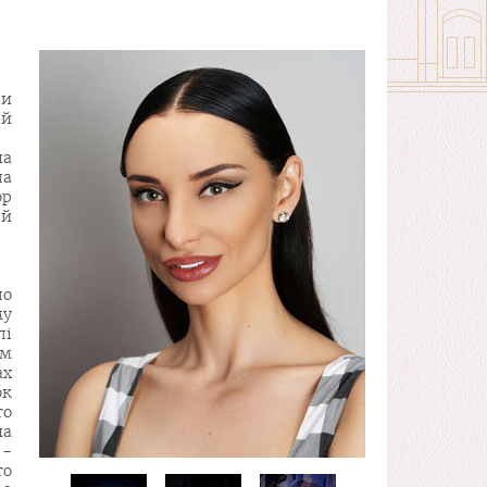
ри
ій
на
ла
ор
ій
ло
му
лі
ом
ах
ок
го
на
 -
го