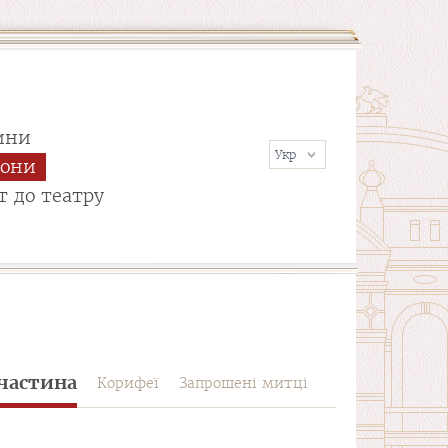
ини
сони
т до театру
частина
Корифеї
Запрошені митці