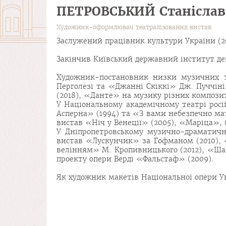
ПЕТРОВСЬКИЙ Станіслав
Художник-оформлювач театралізованих вистав
Заслужений працівник культури України (201
Закінчив Київський державний інститут дек
Художник-постановник низки музичних т
Перголезі та «Джанні Скіккі» Дж. Пуччіні 
(2018), «Данте» на музику різних композит
У Національному академічному театрі росі
Асперна» (1994) та «З вами небезпечно мат
вистав «Ніч у Венеції» (2005), «Маріца»,
У Дніпропетровському музично-драматично
вистав «Лускунчик» за Гофманом (2010), 
велінням» М. Кропивницького (2012), «Шал
проекту опери Верді «Фальстаф» (2009).
Як художник макетів Національної опери Ук