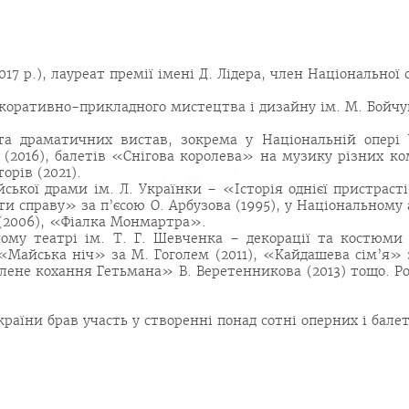
7 р.), лауреат премії імені Д. Лідера, член Національної
оративно-прикладного мистецтва і дизайну ім. М. Бойчука
а драматичних вистав, зокрема у Національній опері
(2016), балетів «Снігова королева» на музику різних ко
орів (2021).
йської драми ім. Л. Українки – «Історія однієї пристрас
и справу» за п’єсою О. Арбузова (1995), у Національному
 (2006), «Фіалка Монмартра».
му театрі ім. Т. Г. Шевченка – декорації та костюми 
«Майська ніч» за М. Гоголем (2011), «Кайдашева сім’я» 
ене кохання Гетьмана» В. Веретенникова (2013) тощо. Роз
раїни брав участь у створенні понад сотні оперних і бале