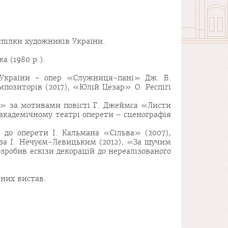
 спілки художників України.
 (1980 р.).
 України – опер «Служниця-пані» Дж. Б.
мпозиторів (2017), «Юлій Цезар» О. Респігі
ті» за мотивами повісті Г. Джеймса «Листи
 академічному театрі оперети – сценографія
до оперети І. Кальмана «Сільва» (2007),
за І. Нечуєм-Левицьким (2012), «За щучим
робив ескізи декорацій до нереалізованого
тних вистав.