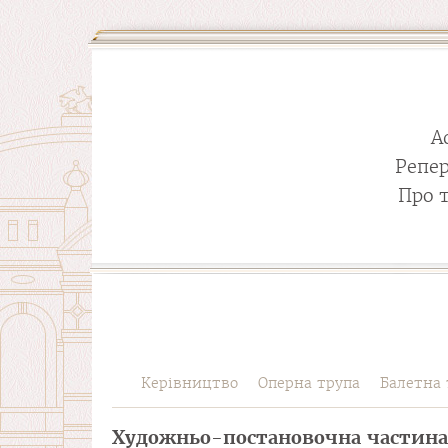
А
Репе
Про 
Керівництво
Оперна трупа
Балетна 
Художньо-постановочна частина