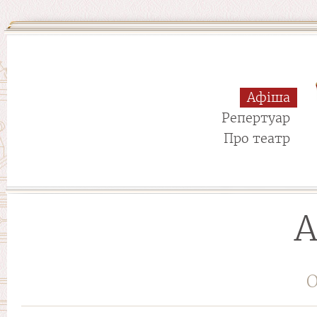
Афіша
Репертуар
Про театр
А
О