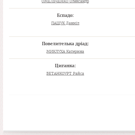
ОМЕЛЬЧЕНКО Олександр
Еспадо:
ПАЩУК Даниїл
Повелителька дріад:
МИКЛУХА Катерина
Циганка:
БЕТАНКОУРТ Райса