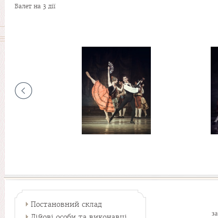
Балет на 3 дії
Постановний склад
з
Дійові особи та виконавці