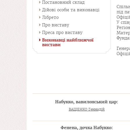
Постановний склад
Спіль
Дійові особи та виконавці
під п
Офіці
Лібрето
У спі
Про виставу
Регіо
Преса про виставу
Матер
Фунда
Виконавці найближчої
вистави
Генер
Офіці
Набукко, вавилонський цар:
ВАЩЕНКО Геннадій
Фенена, дочка Набукко: