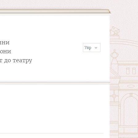
ини
сони
т до театру