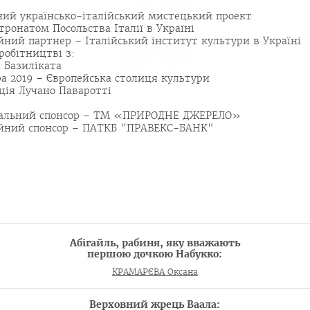
ний українсько-італійський мистецький проект
атронатом Посольства Італії в Україні
йний партнер – Італійський інститут культури в Україні
вробітництві з:
н Базиліката
а 2019 – Європейська столиця культури
ція Лучано Паваротті
альний спонсор – ТМ «ПРИРОДНЕ ДЖЕРЕЛО»
йний спонсор – ПАТКБ "ПРАВЕКС-БАНК"
Абігайль, рабиня, яку вважають
першою дочкою Набукко:
КРАМАРЄВА Оксана
Верховний жрець Ваала: