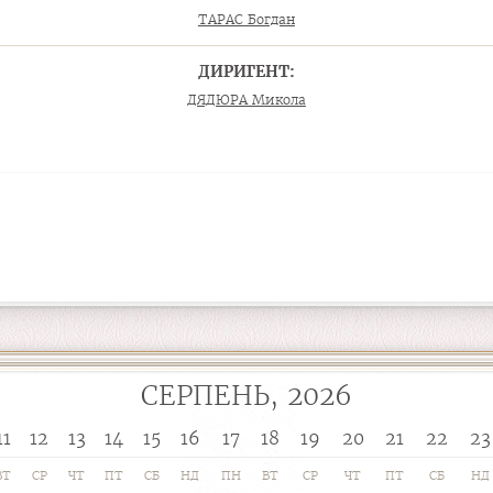
ТАРАС Богдан
ДИРИГЕНТ:
ДЯДЮРА Микола
СЕРПЕНЬ, 2026
11
12
13
14
15
16
17
18
19
20
21
22
23
ВТ
СР
ЧТ
ПТ
СБ
НД
ПН
ВТ
СР
ЧТ
ПТ
СБ
НД