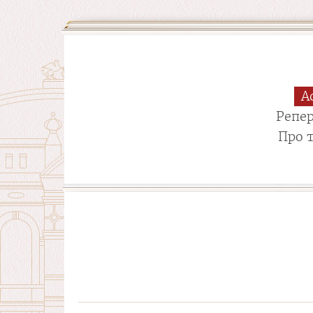
А
Репе
Про 