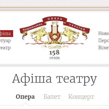
фіша
Нов
ртуар
Пер
театр
Візи
158
сезон
Афіша театру
Опера
Балет
Концерт