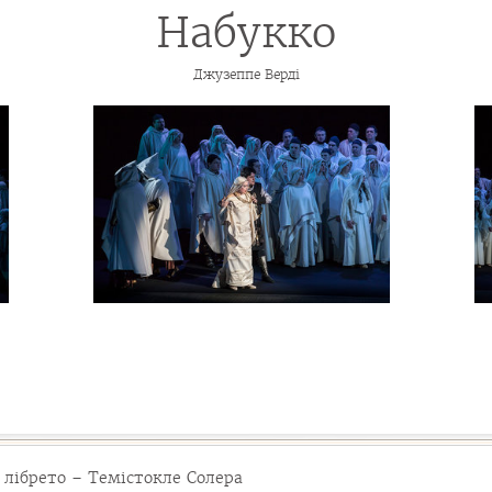
Набукко
Джузеппе Верді
 лібрето – Темістокле Солера