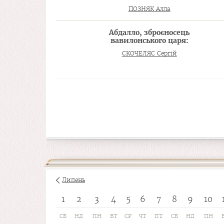
ПОЗНЯК Алла
Абдалло, зброєносець
вавилонського царя:
СКОЧЕЛЯС Сергій
Липень
1
2
3
4
5
6
7
8
9
10
СБ
НД
ПН
ВТ
СР
ЧТ
ПТ
СБ
НД
ПН