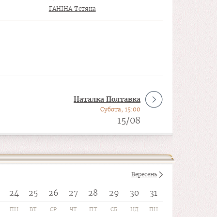
ГАНІНА Тетяна
Наталка Полтавка
Субота, 15:00
15/08
Вересень
24
25
26
27
28
29
30
31
ПН
ВТ
СР
ЧТ
ПТ
СБ
НД
ПН