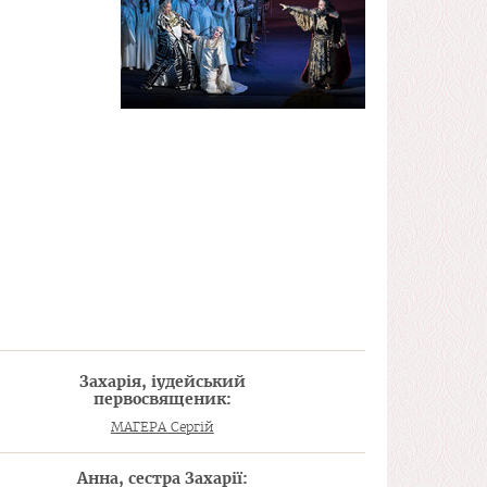
Захарія, іудейський
первосвященик:
МАГЕРА Сергій
Анна, сестра Захарії: