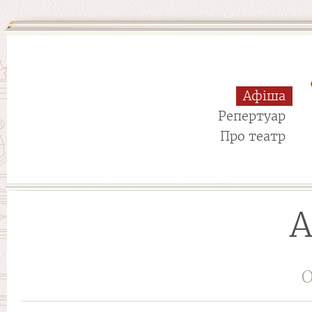
Афіша
Репертуар
Про театр
А
О