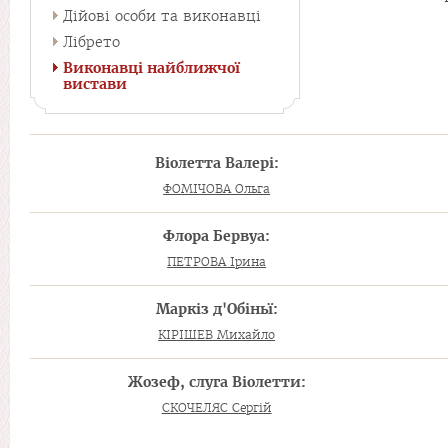
Дійові особи та виконавці
Лібрето
Виконавці найближчої
вистави
Віолетта Валері:
ФОМІЧОВА Ольга
Флора Бервуа:
ПЕТРОВА Ірина
Маркіз д'Обіньї:
КІРІШЕВ Михайло
Жозеф, слуга Віолетти:
СКОЧЕЛЯС Сергій