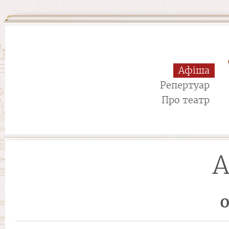
Афіша
Репертуар
Про театр
А
О