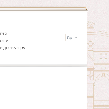
ини
сони
т до театру