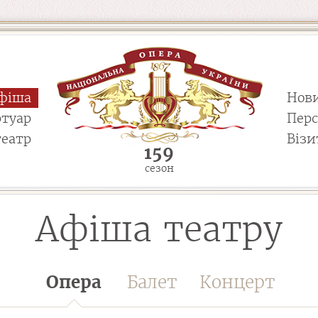
фіша
Нов
ртуар
Пер
театр
Візи
159
сезон
Афіша театру
Опера
Балет
Концерт