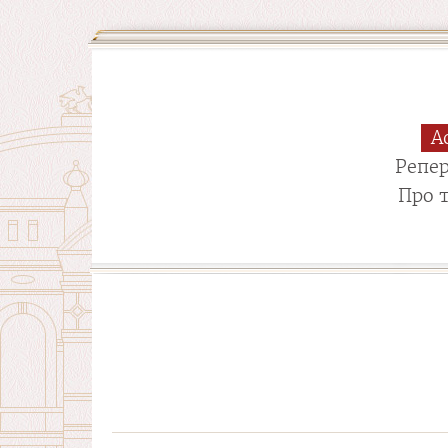
А
Репе
Про 