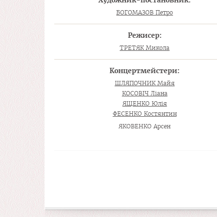
Художник-постановник:
БОГОМАЗОВ Петро
Режисер:
ТРЕТЯК Микола
Концертмейстери:
ШЛЯПОЧНИК Майя
КОСОВІЧ Ліана
ЯЩЕНКО Юлія
ФЕСЕНКО Костянтин
ЯКОВЕНКО Арсен