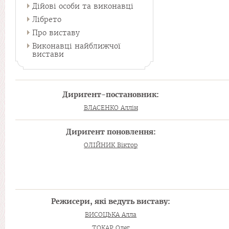
Дійові особи та виконавці
Лібрето
Про виставу
Виконавці найближчої
вистави
Диригент-постановник:
ВЛАСЕНКО Аллін
Диригент поновлення:
ОЛІЙНИК Віктор
Режисери, які ведуть виставу:
ВИСОЦЬКА Алла
ТОКАР Олег