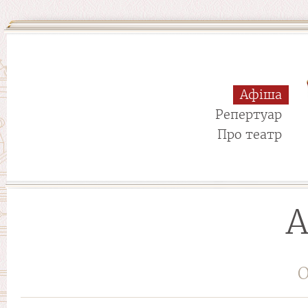
Афіша
Репертуар
Про театр
А
О