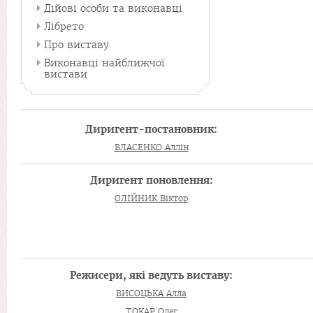
Дійові особи та виконавці
Лібрето
Про виставу
Виконавці найближчої
вистави
Диригент-постановник:
ВЛАСЕНКО Аллін
Диригент поновлення:
ОЛІЙНИК Віктор
Режисери, які ведуть виставу:
ВИСОЦЬКА Алла
ТОКАР Олег