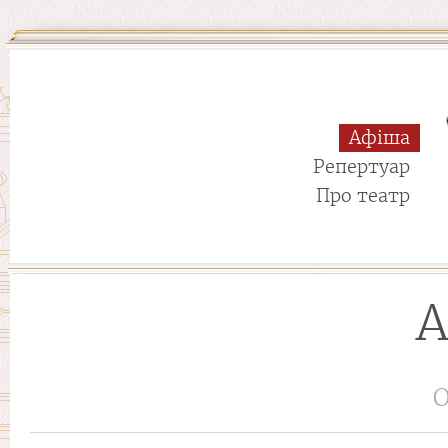
Афіша
Репертуар
Про театр
А
О