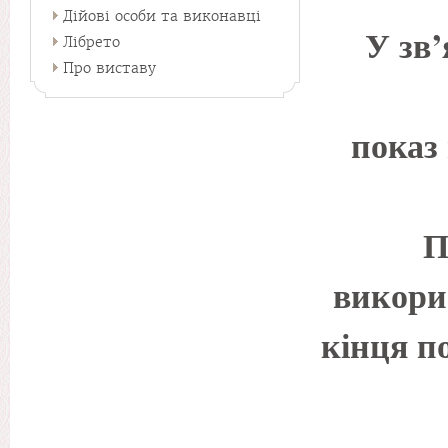
Дійові особи та виконавці
У зв’
Лібрето
Про виставу
показ
П
викори
кінця п