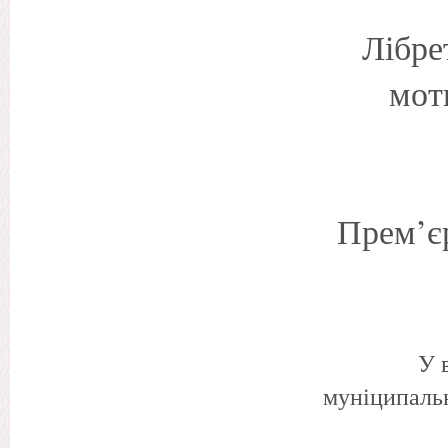
Лібре
мот
Прем’єр
У 
муніципальн