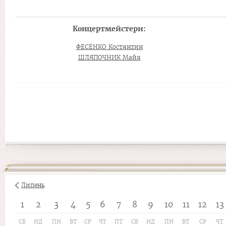
Концертмейстери:
ФЕСЕНКО Костянтин
ШЛЯПОЧНИК Майя
Липень
1
2
3
4
5
6
7
8
9
10
11
12
13
СБ
НД
ПН
ВТ
СР
ЧТ
ПТ
СБ
НД
ПН
ВТ
СР
ЧТ