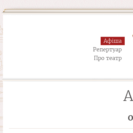
Афіша
Репертуар
Про театр
А
О