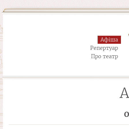
Афіша
Репертуар
Про театр
А
О