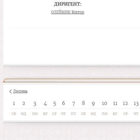
ДИРИГЕНТ:
ОЛІЙНИК Віктор
Липень
1
2
3
4
5
6
7
8
9
10
11
12
13
СБ
НД
ПН
ВТ
СР
ЧТ
ПТ
СБ
НД
ПН
ВТ
СР
ЧТ