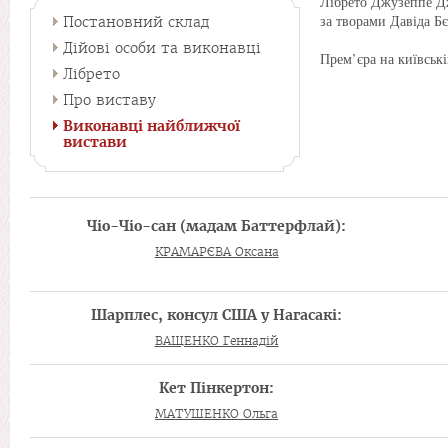
Лібрето Джузеппе Дж
за творами Давіда Б
Постановний склад
Дійові особи та виконавці
Прем’єра на київські
Лібрето
Про виставу
Виконавці найближчої
вистави
Чіо-Чіо-сан (мадам Баттерфлай):
КРАМАРЄВА Оксана
Шарплес, консул США у Нагасакі:
ВАЩЕНКО Геннадій
Кет Пінкертон:
МАТУШЕНКО Ольга