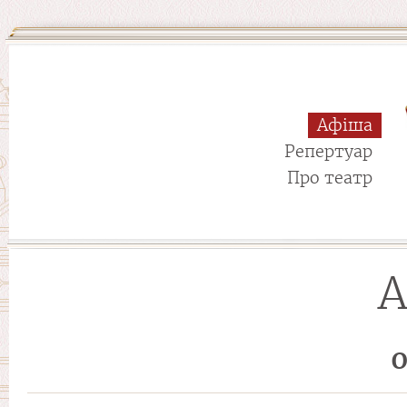
Афіша
Репертуар
Про театр
А
О