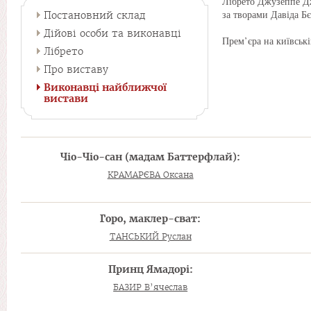
Лібрето Джузеппе Дж
за творами Давіда Б
Постановний склад
Дійові особи та виконавці
Прем’єра на київські
Лібрето
Про виставу
Виконавці найближчої
вистави
Чіо-Чіо-сан (мадам Баттерфлай):
КРАМАРЄВА Оксана
Горо, маклер-сват:
ТАНСЬКИЙ Руслан
Принц Ямадорі:
БАЗИР В’ячеслав