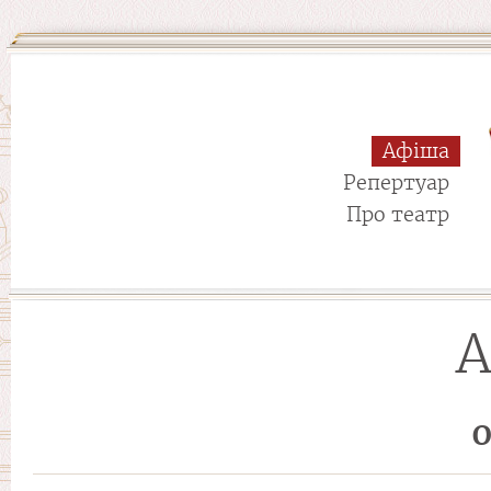
Афіша
Репертуар
Про театр
А
О