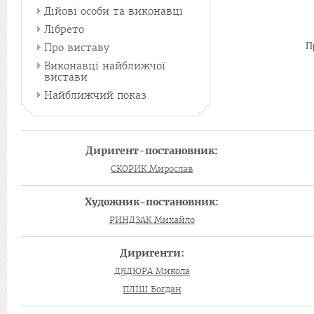
Дійові особи та виконавці
Лібрето
П
Про виставу
Виконавці найближчої
вистави
Найближчий показ
Диригент-постановник:
СКОРИК Мирослав
Художник-постановник:
РИНДЗАК Михайло
Диригенти:
ДЯДЮРА Микола
ПЛІШ Богдан