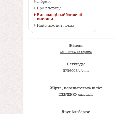
Лібрето
Про виставу
Виконавці найближчої
вистави
Найближчий показ
Жізель:
МИКЛУХА Катерина
Батільда:
ДУЛЄСОВА Аліна
Мірта, повелителька віліс:
ШЕВЧЕНКО Анастасія
Друг Альберта: