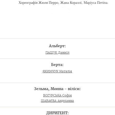
Хореографія Жюля Перро, Жана Кораллі, Маріуса Петіпа.
Альберт:
ПАЩУК Даниїл
Берта:
ЯКИМЧУК Наталія
Зельма, Монна - віліси:
БОГУРСЬКА Софія
ШАБАЄВА Андріанна
ДИРИГЕНТ: