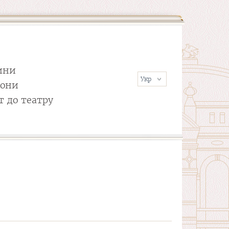
ини
сони
т до театру