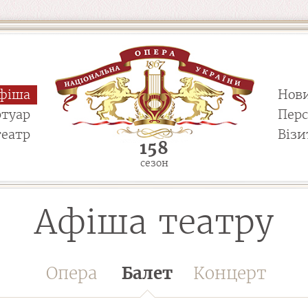
фіша
Нов
ртуар
Пер
театр
Візи
158
сезон
Афіша театру
Опера
Балет
Концерт