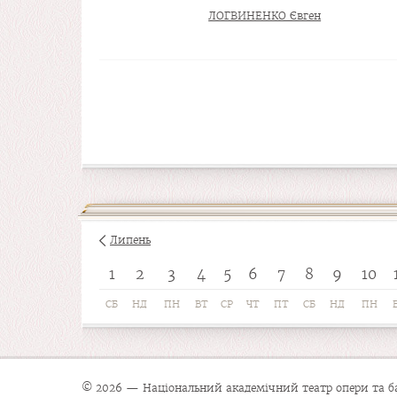
ЛОГВИНЕНКО Євген
Липень
1
2
3
4
5
6
7
8
9
10
СБ
НД
ПН
ВТ
СР
ЧТ
ПТ
СБ
НД
ПН
© 2026 — Національний академічний театр опери та бал