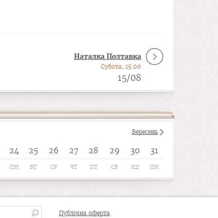
Наталка Полтавка
Субота, 15:00
15/08
Вересень
24
25
26
27
28
29
30
31
ПН
ВТ
СР
ЧТ
ПТ
СБ
НД
ПН
Публічна оферта