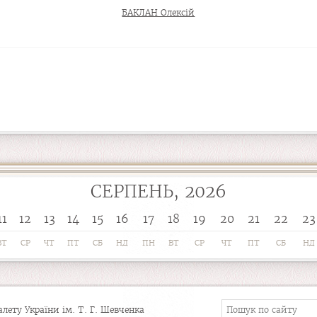
БАКЛАН Олексій
СЕРПЕНЬ, 2026
11
12
13
14
15
16
17
18
19
20
21
22
23
ВТ
СР
ЧТ
ПТ
СБ
НД
ПН
ВТ
СР
ЧТ
ПТ
СБ
НД
ету України ім. Т. Г. Шевченка