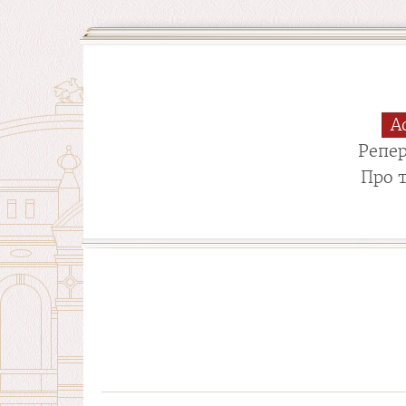
А
Репе
Про 