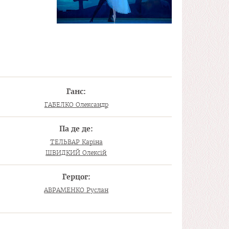
Ганс:
ГАБЕЛКО Олександр
Па де де:
ТЕЛЬВАР Каріна
ШВИДКИЙ Олексій
Герцог:
АВРАМЕНКО Руслан