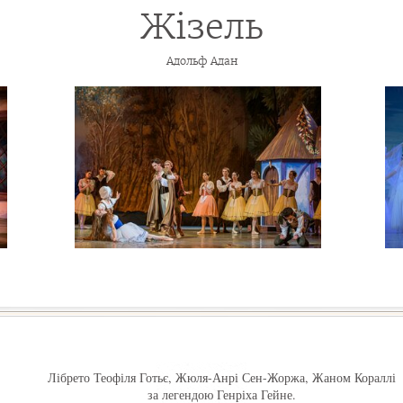
Жізель
Адольф Адан
Лібрето Теофіля Готьє, Жюля-Анрі Сен-Жоржа, Жаном Кораллі
за легендою Генріха Гейне.