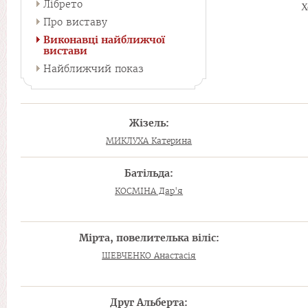
Лібрето
Х
Про виставу
Виконавці найближчої
вистави
Найближчий показ
Жізель:
МИКЛУХА Катерина
Батільда:
КОСМІНА Дар'я
Мірта, повелителька віліс:
ШЕВЧЕНКО Анастасія
Друг Альберта: