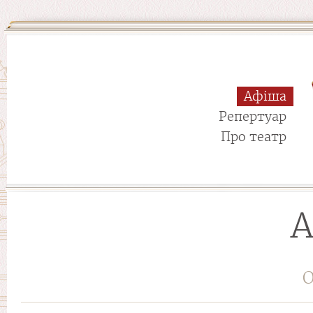
Афіша
Репертуар
Про театр
А
О