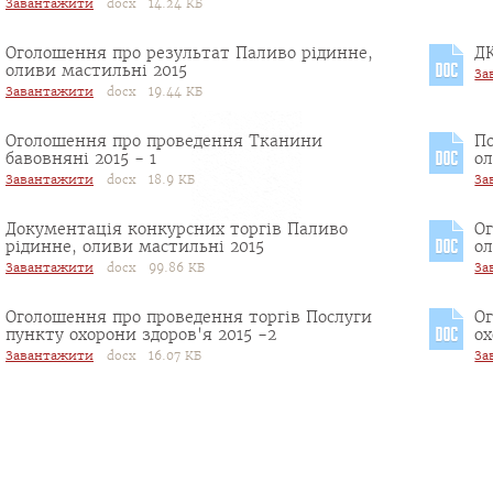
Завантажити
docx 14.24 КБ
Оголошення про результат Паливо рідинне,
ДК
оливи мастильні 2015
За
Завантажити
docx 19.44 КБ
Оголошення про проведення Тканини
П
бавовняні 2015 - 1
ол
Завантажити
docx 18.9 КБ
За
Документація конкурсних торгів Паливо
О
рідинне, оливи мастильні 2015
ол
Завантажити
docx 99.86 КБ
За
Оголошення про проведення торгів Послуги
О
пункту охорони здоров'я 2015 -2
ох
Завантажити
docx 16.07 КБ
За