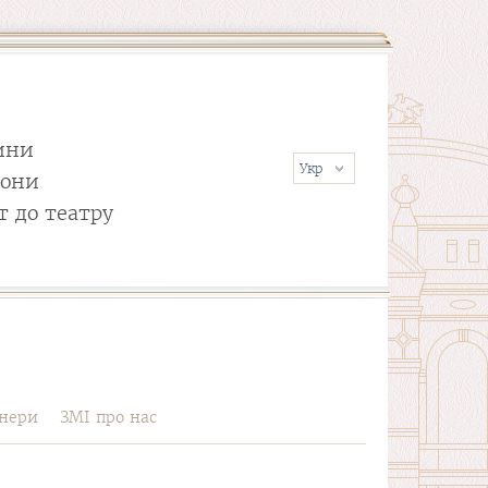
ини
сони
т до театру
нери
ЗМІ про нас