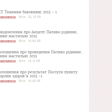
Т Тканини бавовняні 2015 - 1
вантажити
docx 84.78 КБ
овідомлення про Акцепт Паливо рідинне,
иви мастильні 2015
вантажити
docx 16.69 КБ
голошення про проведення Паливо рідинне,
иви мастильні 2015
вантажити
docx 19.75 КБ
голошення про результат Послуги пункту
орони здоров'я 2015 -1
вантажити
docx 16.56 КБ