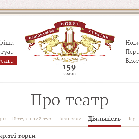
фіша
Нов
ртуар
Пер
театр
Візи
159
сезон
Про театр
Діяльність
ури
Віртуальний тур
План зали
Парт
криті торги