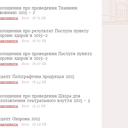
голошення про проведення Тканини
вовняні 2015 - 2
вантажити
docx 18.75 КБ
голошення про результат Послуги пункту
орони здоров'я 2015-2
вантажити
docx 16.67 КБ
голошення про проведення Послуги пункту
орони здоров'я 2015-2
вантажити
docx 16.07 КБ
цепт Поліграфічна продукція 2015
вантажити
docx 16.43 КБ
голошення про проведення Шкіра для
готовлення театрального взуття 2015 - 3
вантажити
docx 15.41 КБ
цепт Охорона 2015
вантажити
docx 16.49 КБ