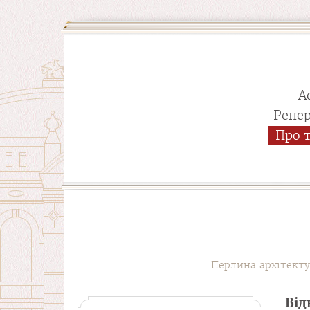
А
Репе
Про 
Перлина архітект
Від