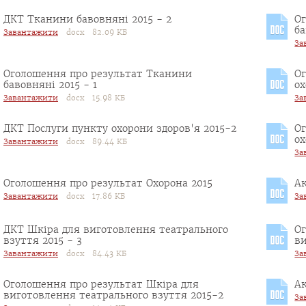
ДКТ Тканини бавовняні 2015 - 2
О
ба
Завантажити
docx 82.09 КБ
За
Оголошення про результат Тканини
О
бавовняні 2015 - 1
ох
Завантажити
docx 15.98 КБ
За
ДКТ Послуги пункту охорони здоров'я 2015-2
О
ох
Завантажити
docx 89.44 КБ
За
Оголошення про результат Охорона 2015
Ак
Завантажити
docx 17.86 КБ
За
ДКТ Шкіра для виготовлення театрального
О
взуття 2015 - 3
ви
Завантажити
docx 84.43 КБ
За
Оголошення про результат Шкіра для
Ак
виготовлення театрального взуття 2015-2
За