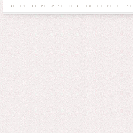
СБ
НД
ПН
ВТ
СР
ЧТ
ПТ
СБ
НД
ПН
ВТ
СР
ЧТ