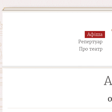
Афіша
Репертуар
Про театр
А
О