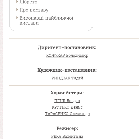
Лібрето
Про виставу
Виконавці найближчої
вистави
Диригент-постановник:
КОЖУХАР Володимир
Художник-постановник:
РИНДЗАК Тадей
Хормейстери:
ПЛІШ Богдан
КРУТЬКО Денис
ТАРАСЕНКО Олександр
Режисер:
РЕКА Валентина