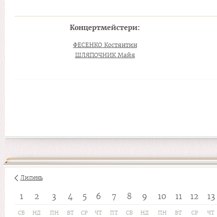
Концертмейстери:
ФЕСЕНКО Костянтин
ШЛЯПОЧНИК Майя
Липень
1
2
3
4
5
6
7
8
9
10
11
12
13
СБ
НД
ПН
ВТ
СР
ЧТ
ПТ
СБ
НД
ПН
ВТ
СР
ЧТ