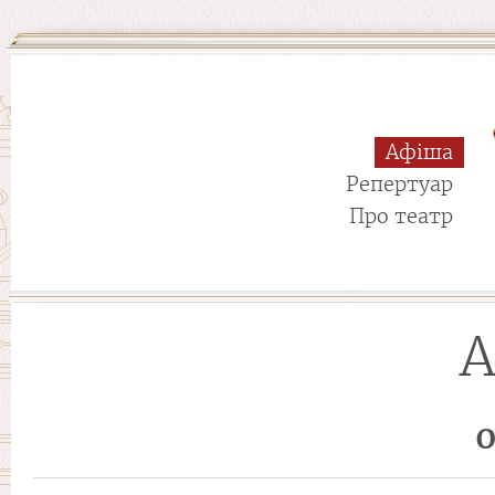
Афіша
Репертуар
Про театр
А
О