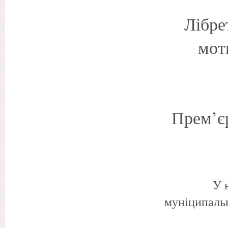
Лібре
мот
Прем’єр
У 
муніципальн