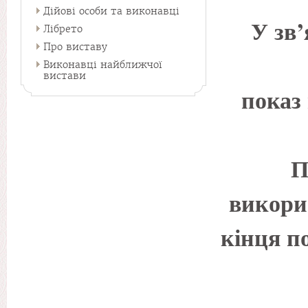
Дійові особи та виконавці
У зв’
Лібрето
Про виставу
Виконавці найближчої
вистави
показ
П
викори
кінця п