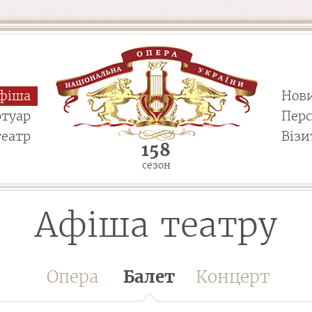
фіша
Нов
ртуар
Пер
театр
Візи
158
сезон
Афіша театру
Опера
Балет
Концерт