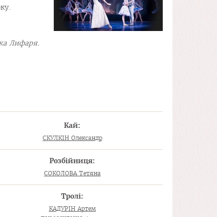
ку.
ржа Лифаря.
Кай:
СКУЛКІН Олександр
Розбійниця:
СОКОЛОВА Тетяна
Тролі:
КАДУРІН Артем