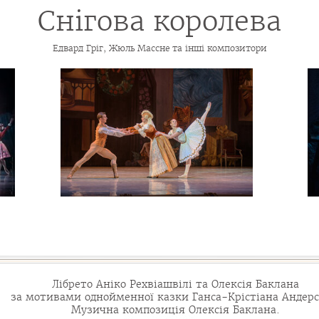
Снігова королева
Едвард Гріг, Жюль Массне та інші композитори
Лібрето Аніко Рехвіашвілі та Олексія Баклана
за мотивами однойменної казки Ганса-Крістіана Андерс
Музична композиція Олексія Баклана.