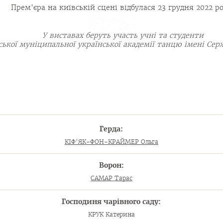
Прем'єра на київській сцені відбулася 23 грудня 2022 ро
У виставах беруть участь учні та студенти
ської муніципальної української академії танцю імені Се
Герда:
КІФ’ЯК-ФОН-КРАЙМЕР Ольга
Ворон:
САМАР Тарас
Господиня чарівного саду:
КРУК Катерина