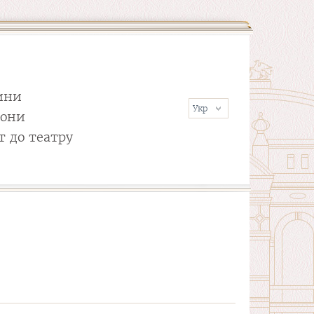
ини
сони
т до театру