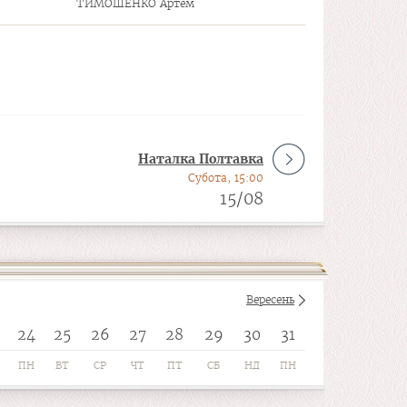
ТИМОШЕНКО Артем
Наталка Полтавка
Субота, 15:00
15/08
Вересень
24
25
26
27
28
29
30
31
ПН
ВТ
СР
ЧТ
ПТ
СБ
НД
ПН