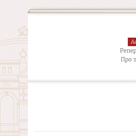
А
Репе
Про 