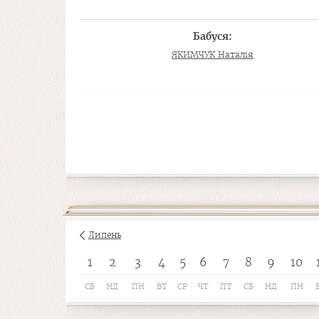
Бабуся:
ЯКИМЧУК Наталія
Липень
1
2
3
4
5
6
7
8
9
10
СБ
НД
ПН
ВТ
СР
ЧТ
ПТ
СБ
НД
ПН