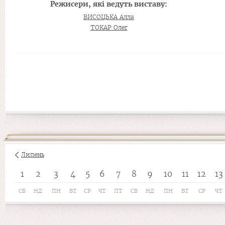
Режисери, які ведуть виставу:
ВИСОЦЬКА Алла
ТОКАР Олег
Липень
1
2
3
4
5
6
7
8
9
10
11
12
13
СБ
НД
ПН
ВТ
СР
ЧТ
ПТ
СБ
НД
ПН
ВТ
СР
ЧТ