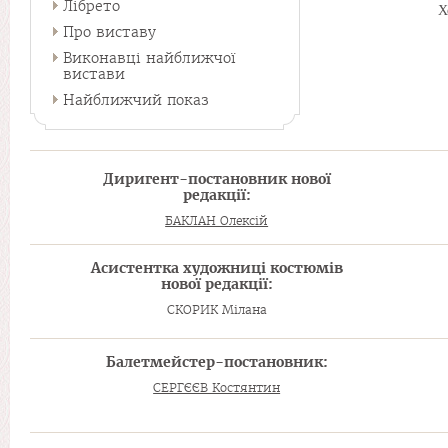
Лібрето
Х
Про виставу
Виконавці найближчої
вистави
Найближчий показ
Диригент-постановник нової
редакції:
БАКЛАН Олексій
Асистентка художниці костюмів
нової редакції:
СКОРИК Мілана
Балетмейстер-постановник:
СЕРГЄЄВ Костянтин