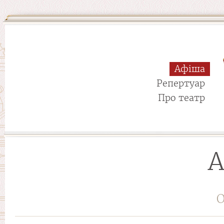
Афіша
Репертуар
Про театр
А
О