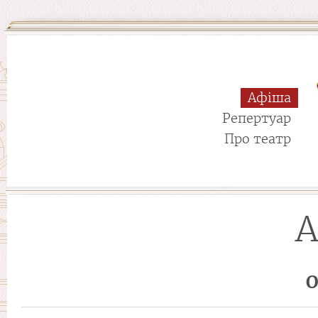
Афіша
Репертуар
Про театр
А
О