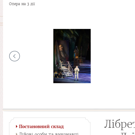
Опера на 3 дії
Лібре
Постановний склад
Дійові особи та виконавці