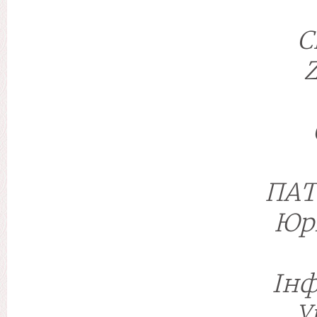
С
ПАТ
Юр
Інф
У