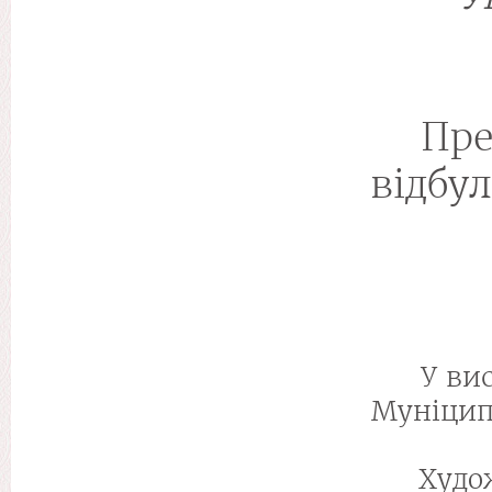
Пре
відбул
У ви
Муніципа
Худо