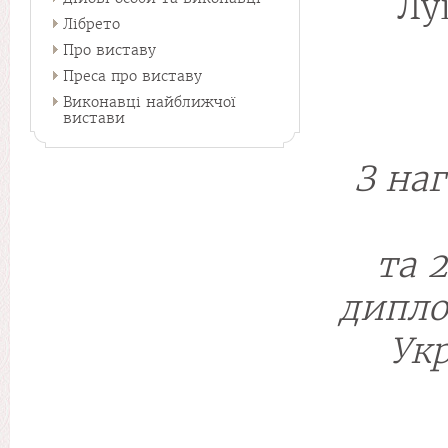
Лу
Лібрето
Про виставу
Преса про виставу
Виконавці найближчої
вистави
З на
та 
дипло
Укр