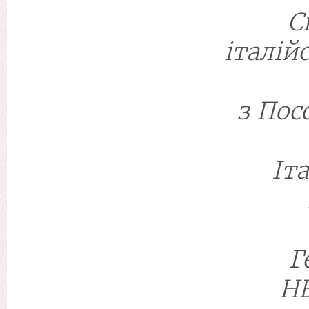
С
італій
з Пос
Іт
Г
H