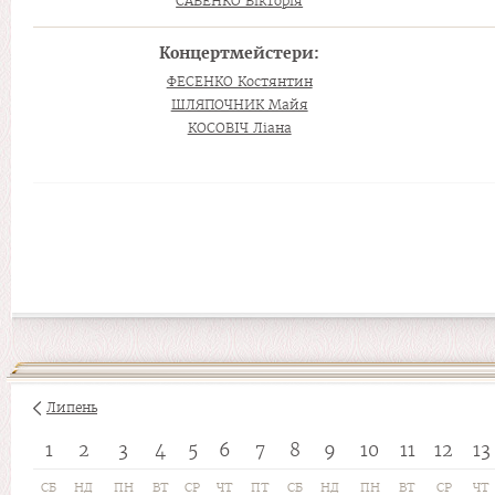
САВЕНКО Вікторія
Концертмейстери:
ФЕСЕНКО Костянтин
ШЛЯПОЧНИК Майя
КОСОВІЧ Ліана
Липень
1
2
3
4
5
6
7
8
9
10
11
12
13
СБ
НД
ПН
ВТ
СР
ЧТ
ПТ
СБ
НД
ПН
ВТ
СР
ЧТ