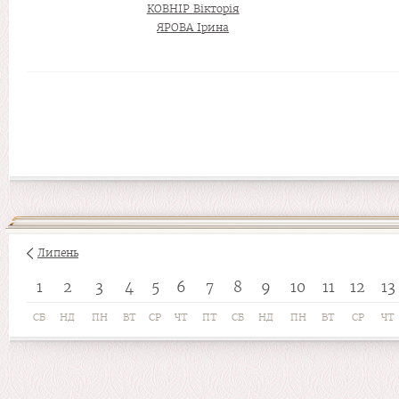
КОВНІР Вікторія
ЯРОВА Ірина
Липень
1
2
3
4
5
6
7
8
9
10
11
12
13
СБ
НД
ПН
ВТ
СР
ЧТ
ПТ
СБ
НД
ПН
ВТ
СР
ЧТ