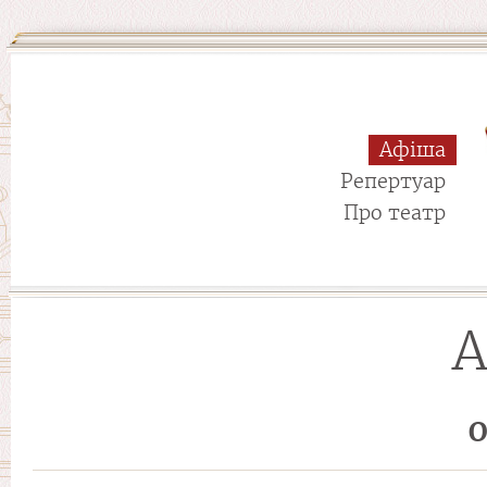
Афіша
Репертуар
Про театр
А
О