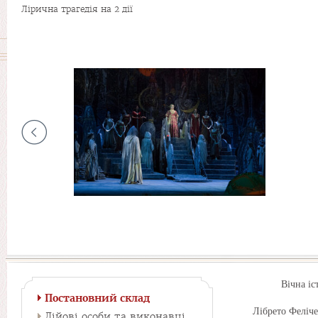
Лірична трагедія на 2 дії
Вічна іс
Постановний склад
Лібрето Феліче
Дійові особи та виконавці