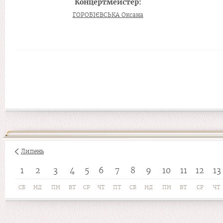
Концертмейстер:
ГОРОБІЄВСЬКА Оксана
Липень
1
2
3
4
5
6
7
8
9
10
11
12
13
СБ
НД
ПН
ВТ
СР
ЧТ
ПТ
СБ
НД
ПН
ВТ
СР
ЧТ