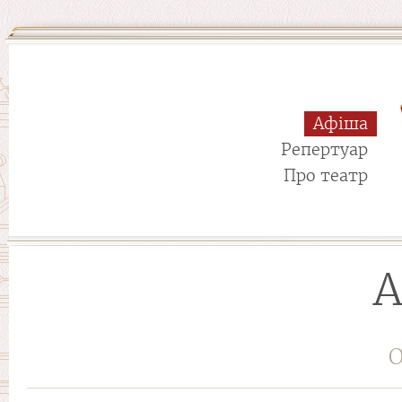
Афіша
Репертуар
Про театр
А
О