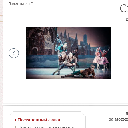
Балет на 2 дії
С
Е
Л
за мотив
Постановний склад
Дійові особи та виконавці