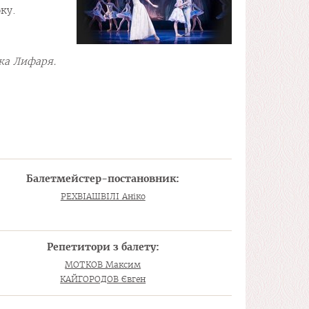
ку.
ржа Лифаря.
Балетмейстер-постановник:
РЕХВІАШВІЛІ Аніко
Репетитори з балету:
МОТКОВ Максим
КАЙГОРОДОВ Євген