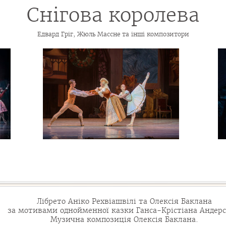
Снігова королева
Едвард Гріг, Жюль Массне та інші композитори
Лібрето Аніко Рехвіашвілі та Олексія Баклана
за мотивами однойменної казки Ганса-Крістіана Андерс
Музична композиція Олексія Баклана.