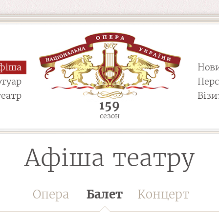
фіша
Нов
ртуар
Пер
театр
Візи
159
сезон
Афіша театру
Опера
Балет
Концерт