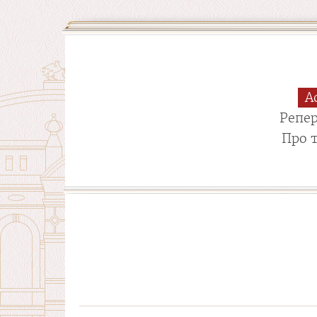
А
Репе
Про 