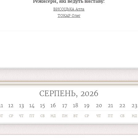
Режисери, які ведуть виставу:
ВИСОЦЬКА Алла
ТОКАР Олег
СЕРПЕНЬ, 2026
11
12
13
14
15
16
17
18
19
20
21
22
23
ВТ
СР
ЧТ
ПТ
СБ
НД
ПН
ВТ
СР
ЧТ
ПТ
СБ
НД