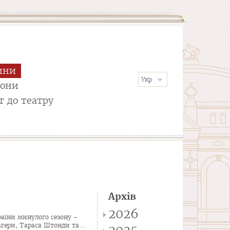
ини
сони
т до театру
Архів
2026
раїни минулого сезону -
агери, Тараса Штонди та...