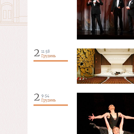
2
11:58
Грудень
2
9:54
Грудень