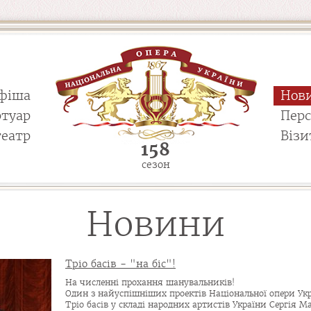
фіша
Нов
ртуар
Пер
театр
Візи
158
сезон
Новини
Тріо басів - "на біс"!
На численні прохання шанувальників!
Один з найуспішніших проектів Національної опери Ук
Тріо басів у складі народних артистів України Сергія М