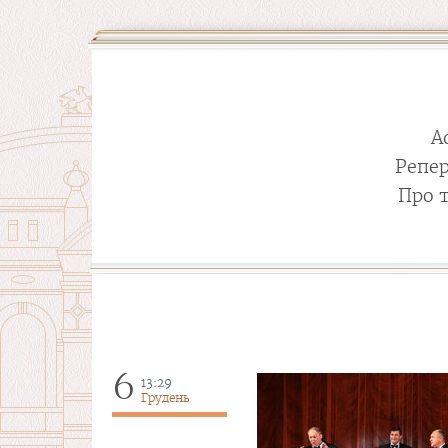
А
Репе
Про 
6
13:29
Грудень