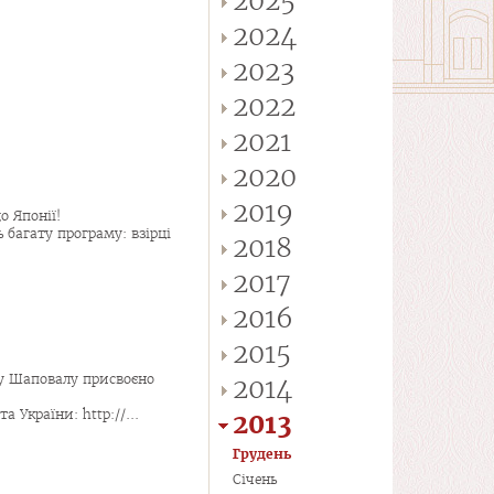
2025
2024
2023
2022
2021
2020
2019
о Японії!
 багату програму: взірці
2018
2017
2016
2015
ру Шаповалу присвоєно
2014
 України: http://...
2013
Грудень
Січень