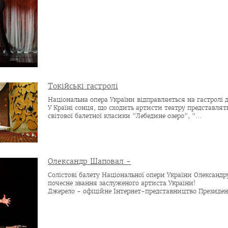
Токійські гастролі
Національна опера України відправляється на гастролі д
У Країні сонця, що сходить артисти театру представлять
світової балетної класики "Лебедине озеро", "...
Олександр Шаповал -
Солістові балету Національної опери України Олександ
почесне звання заслуженого артиста України!
Джерело - офіційне Інтернет-представництво Президента