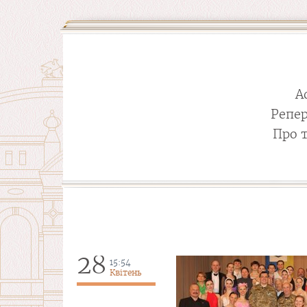
А
Репе
Про 
28
15:54
Квітень