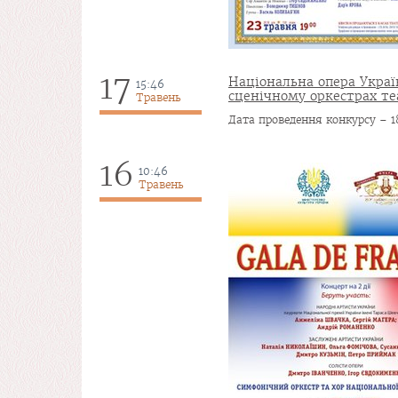
17
Національна опера Укра
15:46
сценічному оркестрах те
Травень
Дата проведення конкурсу – 1
16
10:46
Травень