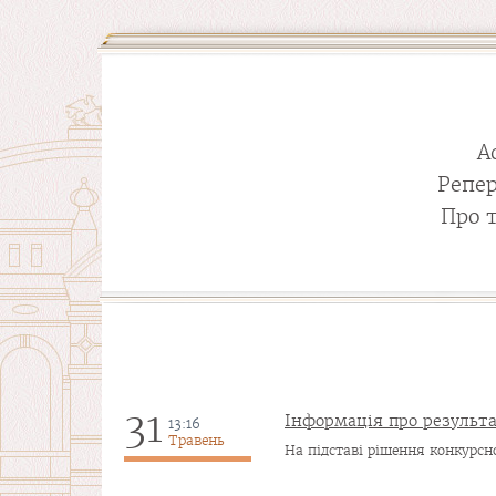
А
Репе
Про 
31
Інформація про результа
13:16
Травень
На підставі рішення конкурсної