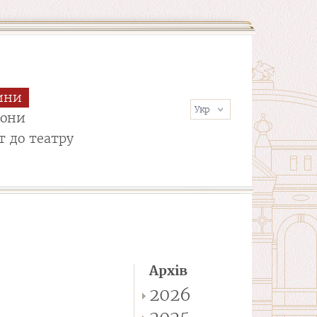
ини
сони
т до театру
Архів
2026