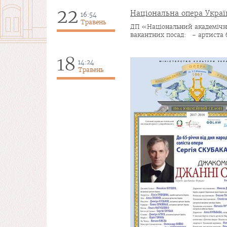
22
Національна опера Украї
16:54
Травень
ДП «Національний академічни
вакантних посад: - артиста ба
18
14:24
Травень