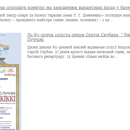
ни оголошує конкурс на заміщення вакантних посад у бале
й театр опери та балету України імені Т. Г. Шевченка» оголошує кон
лету - провідного майстра сцени (жінки, чоловіки) - 1 од...
До 65-річчя соліста опери Сергія Скубака: "Д
Пуччіні
Цими днями 65-річний ювілей відзначає соліст Націон
Сергій Скубак. 37 років артист віддав київській сцені, 
басового репертуару. 23 травня співак вийде до...