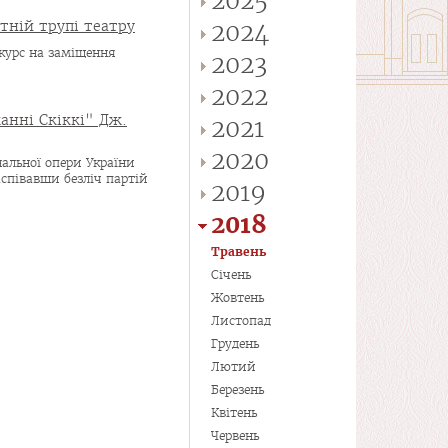
2025
тній трупі театру
2024
курс на заміщення
2023
2022
жанні Скіккі" Дж.
2021
2020
альної опери України
заспівавши безліч партій
2019
2018
Травень
Січень
Жовтень
Листопад
Грудень
Лютий
Березень
Квітень
Червень