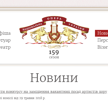
фіша
Нов
ртуар
Пер
театр
Візи
159
сезон
Новини
ти конкурсу на заміщення вакантних посад артистів хору
 комісії від 29 травня 2018 р.